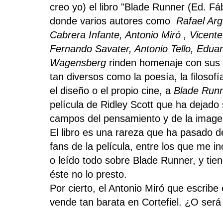
creo yo) el libro "Blade Runner (Ed. Fá
donde varios autores como
Rafael Argu
Cabrera Infante
, Antonio Miró ,
Vicente
Fernando Sa
vater, Antonio Tello
, Edua
Wagensberg
rinden homenaje con sus 
tan diversos como la poesía, la filosofí
el diseño o el propio cine, a
Blade Run
película de Ridley Scott que ha dejado s
campos del pensamiento y de la ima
El libro es una rareza que ha pasado d
fans de la película, entre los que me in
o leído todo sobre Blade Runner, y tie
éste no lo presto.
Por cierto, el Antonio Miró que escribe
vende tan barata en Cortefiel. ¿O será 