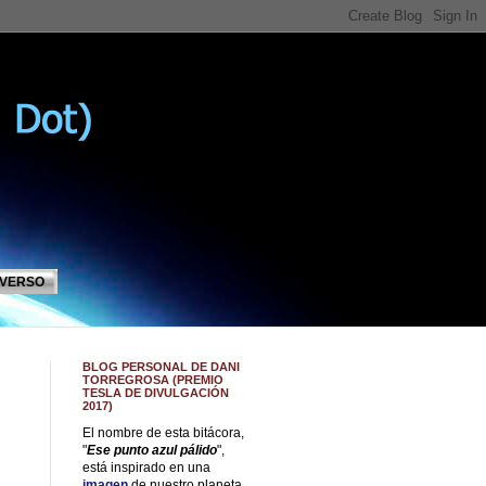
IVERSO
BLOG PERSONAL DE DANI
TORREGROSA (PREMIO
TESLA DE DIVULGACIÓN
2017)
El nombre de esta bitácora,
"
Ese punto azul pálido
",
está inspirado en una
imagen
de nuestro planeta