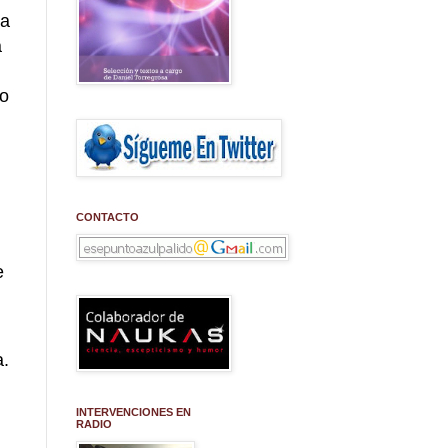
ta
a
to
CONTACTO
e
a.
INTERVENCIONES EN
RADIO