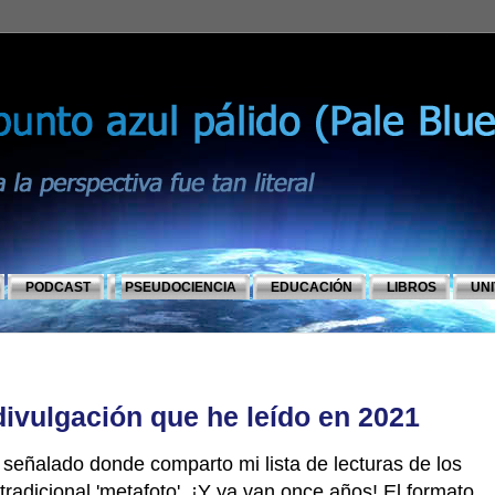
PODCAST
PSEUDOCIENCIA
EDUCACIÓN
LIBROS
UN
divulgación que he leído en 2021
a señalado donde comparto mi lista de lecturas de los
radicional 'metafoto'. ¡Y ya van once años! El formato