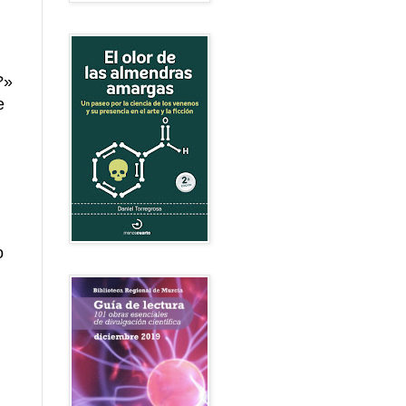
?»
e
o