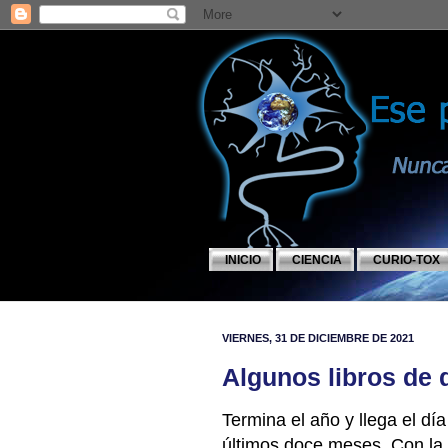
INICIO
CIENCIA
CURIO-TOX
VIERNES, 31 DE DICIEMBRE DE 2021
Algunos libros de 
Termina el año y llega el dí
últimos doce meses. Con la t