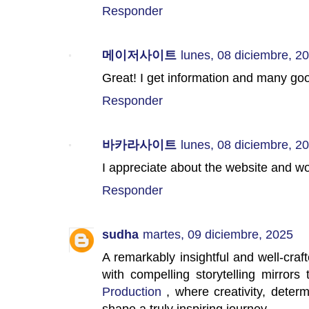
Responder
메이저사이트
lunes, 08 diciembre, 2
Great! I get information and many goo
Responder
바카라사이트
lunes, 08 diciembre, 2
I appreciate about the website and wo
Responder
sudha
martes, 09 diciembre, 2025
A remarkably insightful and well-cr
with compelling storytelling mirror
Production
, where creativity, determ
shape a truly inspiring journey.