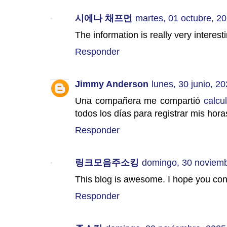
시에나 채프먼
martes, 01 octubre, 2
The information is really very interes
Responder
Jimmy Anderson
lunes, 30 junio, 2
Una compañera me compartió
calcu
todos los días para registrar mis hora
Responder
링크모음주소킹
domingo, 30 noviemb
This blog is awesome. I hope you con
Responder