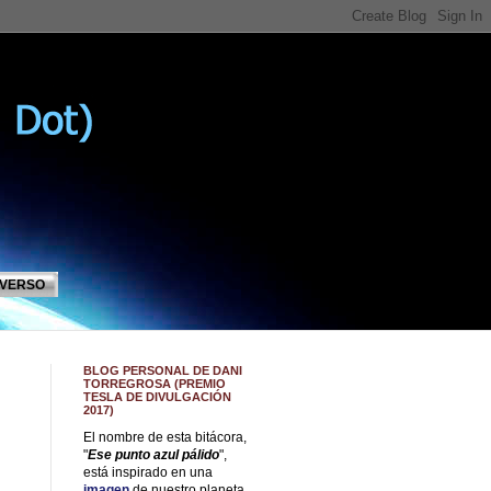
IVERSO
BLOG PERSONAL DE DANI
TORREGROSA (PREMIO
TESLA DE DIVULGACIÓN
2017)
El nombre de esta bitácora,
"
Ese punto azul pálido
",
está inspirado en una
imagen
de nuestro planeta