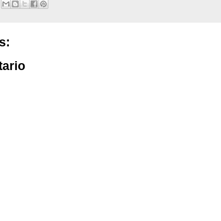
s:
tario