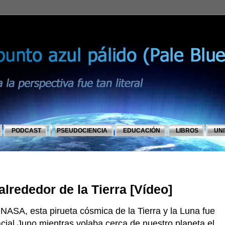
PODCAST
PSEUDOCIENCIA
EDUCACIÓN
LIBROS
UN
lrededor de la Tierra [Vídeo]
NASA, esta pirueta cósmica de la Tierra y la Luna fue
cial Juno mientras volaba cerca de nuestro planeta el