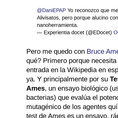
@DaniEPAP
Yo reconozco que me 
Alivisatos, pero porque alucino c
nanoherramienta.
— Experientia docet (@EDocet)
O
Pero me quedo con
Bruce Am
qué? Primero porque necesita
entrada en la Wikipedia en es
ya. Y principalmente por su
Te
Ames
, un ensayo biológico (
bacterias) que evalúa el potenc
mutagénico de los agentes quí
test de Ames es un ensayo, rá