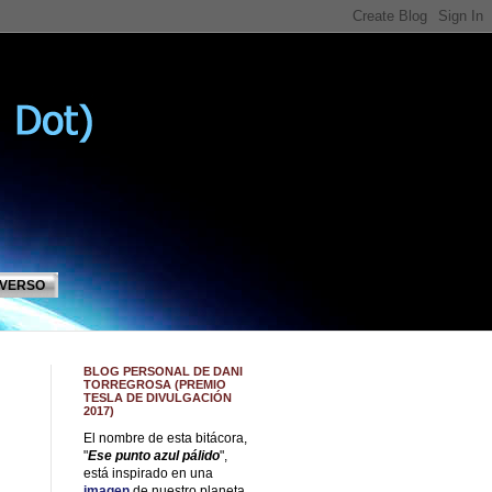
IVERSO
BLOG PERSONAL DE DANI
TORREGROSA (PREMIO
TESLA DE DIVULGACIÓN
2017)
El nombre de esta bitácora,
"
Ese punto azul pálido
",
está inspirado en una
imagen
de nuestro planeta