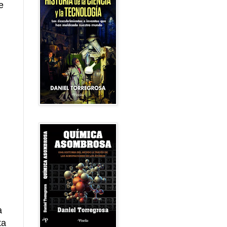
e
n
a
ta