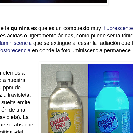
de la
quinina
es que es un compuesto muy
fluorescente
es ácidas o ligeramente ácidas, como puede ser la tónic
oluminiscencia
que se extingue al cesar la radiación que 
fosforecencia
en donde la fotoluminiscencia permanece
ometemos a
o a nuestra
50 ppm de
z ultravioleta.
isuelta emite
ción de una
avioleta). La
que se absorbe
mitida -del