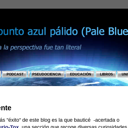
PODCAST
PSEUDOCIENCIA
EDUCACIÓN
LIBROS
UN
ente
s "éxito" de este blog es la que bauticé -acertada o
urio-Tox
, una sección que recoge diversas curiosidades