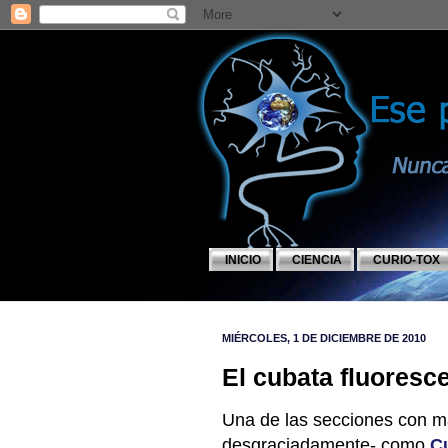
INICIO
CIENCIA
CURIO-TOX
MIÉRCOLES, 1 DE DICIEMBRE DE 2010
El cubata fluoresc
Una de las secciones con má
desgraciadamente- como
C