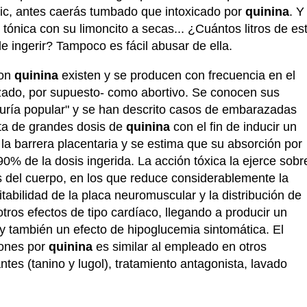
nic, antes caerás tumbado que intoxicado por
quinina
. Y
tónica con su limoncito a secas... ¿Cuántos litros de es
 ingerir? Tampoco es fácil abusar de ella.
con
quinina
existen y se producen con frecuencia en el
zado, por supuesto- como abortivo. Se conocen sus
iduría popular" y se han descrito casos de embarazadas
sta de grandes dosis de
quinina
con el fin de inducir un
la barrera placentaria y se estima que su absorción por
90% de la dosis ingerida. La acción tóxica la ejerce sobr
 del cuerpo, en los que reduce considerablemente la
itabilidad de la placa neuromuscular y la distribución de
otros efectos de tipo cardíaco, llegando a producir un
 y también un efecto de hipoglucemia sintomática. El
iones por
quinina
es similar al empleado en otros
ntes (tanino y lugol), tratamiento antagonista, lavado