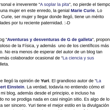
rsonal e irreverente "
A soplar la pita
", no pierde el tiemp
una mujer en este enredo, la genial
Marie Curie
. Lo
 Curie, ser mujer y llegar donde llegó, tiene un mérito
dades por tu reciente paternidad. :-D
log "
Aventuras y desventuras de G de galleta
", propo
oloso de la Física, y además uno de los científicos más
lo. No era menos de esperar del autor de un blog tan
emás colaborador ocasional de "
La ciencia y sus
leta.
e llegó la opinión de
Yuri
. El grandioso autor de "
La
ert Einstein
. La verdad, todavía no entiendo cómo el
mi blog, además desde el principio, e incluso ha
 no se prodiga nada en casi ningún sitio. Es algo de lo
 ser sincero. Yuri tiene el mejor estilo en la divulgación