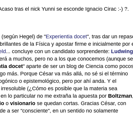
Acaso tras el nick Yunni se esconde Ignacio Cirac :-) ?.
a (según Hegel) de "
Experientia docet
", tras dar un repas
illantes de la Física y apostar firme e inicialmente por 
eld
... concluye con un candidato sorprendente:
Ludwing
derá a muchos, pero no a los que conocemos (aunque s
tia docet
" aparte de ser un blog de Ciencia como pocos
lgo más. Porque César va más allá, no sé si el término
ónico o epistemológico, pero por ahí anda. Y el
o irresoluble (¿Cómo es posible que la materia sea
en lo particular no me extraña la apuesta por
Boltzman
io
o
visionario
se quedan cortas. Gracias César, con
e a ser "consciente", en un sentido no solamente