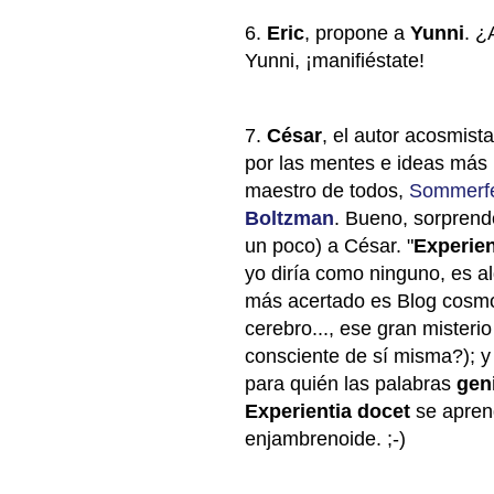
6.
Eric
, propone a
Yunni
. ¿
Yunni, ¡manifiéstate!
7.
César
, el autor acosmist
por las mentes e ideas más br
maestro de todos,
Sommerf
Boltzman
. Bueno, sorpren
un poco) a César. "
Experien
yo diría como ninguno, es a
más acertado es Blog cosmog
cerebro..., ese gran misteri
consciente de sí misma?); y 
para quién las palabras
gen
Experientia docet
se aprend
enjambrenoide. ;-)