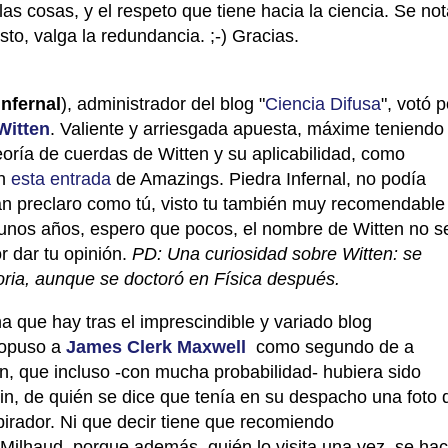
 las cosas, y el respeto que tiene hacia la ciencia. Se no
sto, valga la redundancia. ;-) Gracias.
Infernal
), administrador del blog "
Ciencia Difusa
", votó p
Witten
. Valiente y arriesgada apuesta, máxime teniendo
eoría de cuerdas de Witten y su aplicabilidad, como
n
esta entrada
de Amazings. Piedra Infernal, no podía
an preclaro como tú, visto tu también muy recomendable
 unos años, espero que pocos, el nombre de Witten no s
r dar tu opinión.
PD: Una curiosidad sobre Witten: se
toria, aunque se doctoró en Física después.
a que hay tras el imprescindible y variado blog
ropuso a
James Clerk Maxwell
como segundo de a
ón, que incluso -con mucha probabilidad- hubiera sido
ein, de quién se dice que tenía en su despacho una foto 
rador. Ni que decir tiene que recomiendo
Milhaud, porque además, quién lo visita una vez, se ha