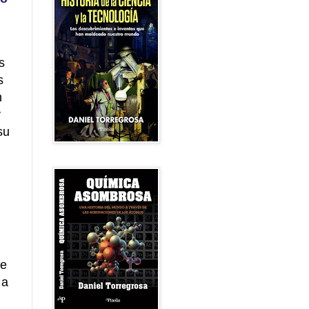
s
s
n
y
su
me
 a