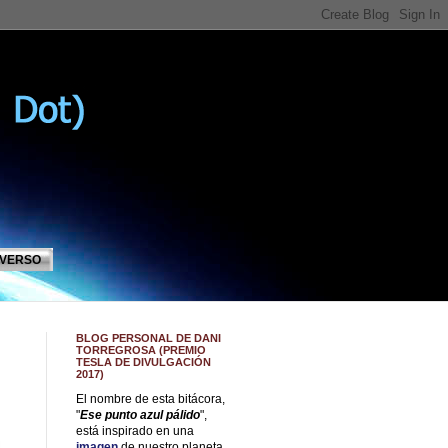
IVERSO
BLOG PERSONAL DE DANI
TORREGROSA (PREMIO
TESLA DE DIVULGACIÓN
2017)
El nombre de esta bitácora,
"
Ese punto azul pálido
",
está inspirado en una
imagen
de nuestro planeta