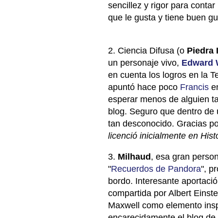
sencillez y rigor para contar
que le gusta y tiene buen gu
2. Ciencia Difusa (o
Piedra 
un personaje vivo,
Edward 
en cuenta los logros en la T
apuntó hace poco
Francis
e
esperar menos de alguien t
blog. Seguro que dentro de
tan desconocido. Gracias po
licenció inicialmente en His
3.
Milhaud
, esa gran person
"
Recuerdos de Pandora
", p
bordo. Interesante aportaci
compartida por Albert Einst
Maxwell como elemento inspi
encarecidamente el blog de 