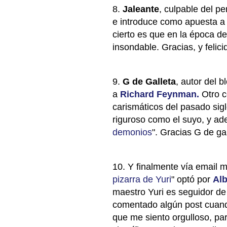
8.
Jaleante
, culpable del pe
e introduce como apuesta a 
cierto es que en la época de
insondable. Gracias, y felici
9.
G de Galleta
, autor del b
a
Richard Feynman.
Otro c
carismáticos del pasado sig
riguroso como el suyo, y ad
demonios
". Gracias G de gal
10. Y finalmente vía email m
pizarra de Yuri
" optó por
Alb
maestro Yuri es seguidor de 
comentado algún post cuando
que me siento orgulloso, para