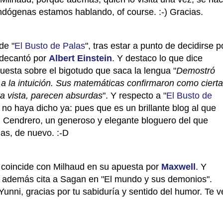
endógenas estamos hablando, of course. :-) Gracias.
de "
El Busto de Palas
", tras estar a punto de decidirse p
 decantó por
Albert Einstein
. Y destaco lo que dice
uesta sobre el bigotudo que saca la lengua "
Demostró
 a la intuición. Sus matemáticas confirmaron como ciert
ra vista, parecen absurdas
". Y respecto a "
El Busto de
 no haya dicho ya: pues que es un brillante blog al que
 Cendrero, un generoso y elegante bloguero del que
ias, de nuevo.
:-D
, coincide con Milhaud en su apuesta por
Maxwell
. Y
, además cita a Sagan en "El mundo y sus demonios".
nni, gracias por tu sabiduría y sentido del humor. Te v