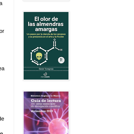
ta
or
ea
de
ce