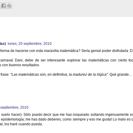
las)
lunes, 20 septiembre, 2010
forma de hacerse con esta maravilla matemática? Sería genial poder disfrutarla :D
carnaval Dani, debe de ser interesante explorar las matemáticas con cierto to
es con buenos resultados.
 frase:
"Las matemáticas son, en definitiva, la madurez de la lógica"
. Qué grande...
 septiembre, 2010
o suelo hacer). Sólo puedo decir que me has noqueado soltando ingenuamente e
o, epistemología; me has dado deberes, como siempre y eso me gusta! Lo malo es 
al, los haré cuando pueda.