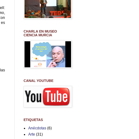
ll:
mo,
Con
 es
CHARLA EN MUSEO
CIENCIA MURCIA
las
CANAL YOUTUBE
ETIQUETAS
Anécdotas
(6)
Arte
(31)