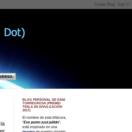
IVERSO
BLOG PERSONAL DE DANI
TORREGROSA (PREMIO
TESLA DE DIVULGACIÓN
2017)
El nombre de esta bitácora,
"
Ese punto azul pálido
",
la
está inspirado en una
er
imagen
de nuestro planeta