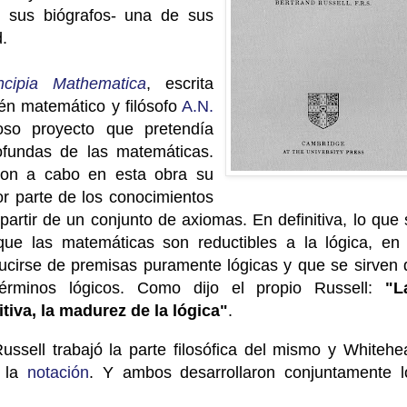
 sus biógrafos- una de sus
.
ncipia Mathematica
, escrita
én matemático y filósofo
A.N.
so proyecto que pretendía
fundas de las matemáticas.
ron a cabo en esta obra su
or parte de los conocimientos
artir de un conjunto de axiomas. En definitiva, lo que 
ue las matemáticas son reductibles a la lógica, en 
cirse de premisas puramente lógicas y que se sirven 
términos lógicos. Como dijo el propio Russell:
"L
tiva, la madurez de la lógica"
.
 Russell trabajó la parte filosófica del mismo y Whitehe
e la
notación
. Y ambos desarrollaron conjuntamente l