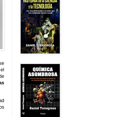
se
el
de
as
ad
os