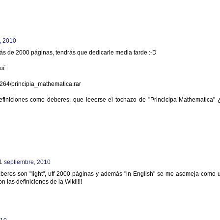
, 2010
ás de 2000 páginas, tendrás que dedicarle media tarde :-D
uí:
4264/principia_mathematica.rar
finiciones como deberes, que leeerse el tochazo de "Princicipa Mathematica" 
1 septiembre, 2010
eberes son "light", uff 2000 páginas y además "in English" se me asemeja como 
 las definiciones de la Wiki!!!!