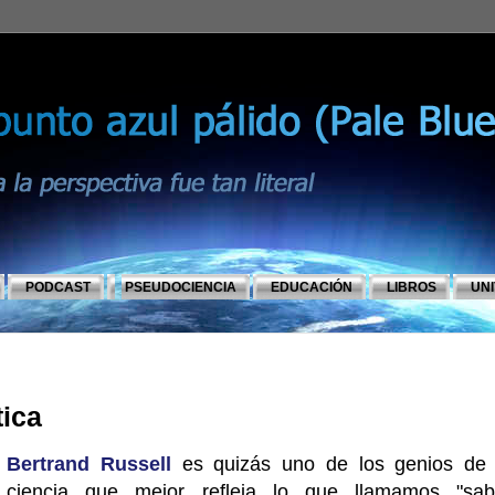
PODCAST
PSEUDOCIENCIA
EDUCACIÓN
LIBROS
UN
tica
Bertrand Russell
es quizás uno de los genios de 
ciencia que mejor refleja lo que llamamos "sab