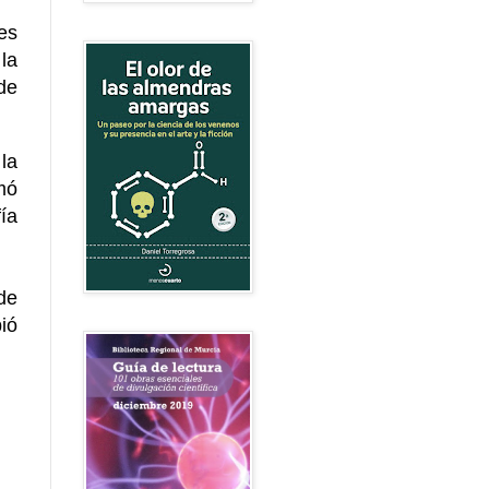
es
la
de
la
mó
ía
de
bió