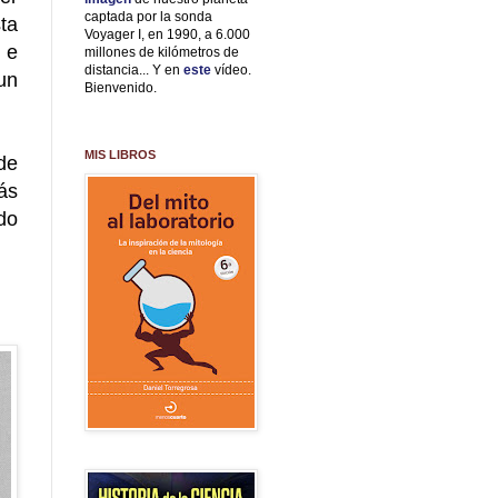
captada por la sonda
ta
Voyager I, en 1990, a 6.000
 e
millones de kilómetros de
distancia... Y en
este
vídeo.
un
Bienvenido.
MIS LIBROS
de
ás
do