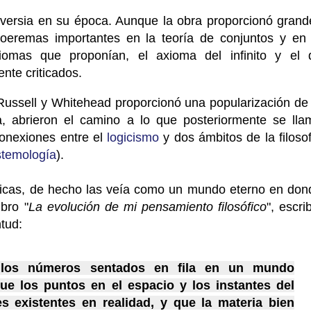
roversia en su época. Aunque la obra proporcionó grand
oeremas importantes en la teoría de conjuntos y en 
xiomas que proponían, el axioma del infinito y el 
ente criticados.
 Russell y Whitehead proporcionó una popularización de 
, abrieron el camino a lo que posteriormente se lla
conexiones entre el
logicismo
y dos ámbitos de la filosof
stemología
).
icas, de hecho las veía como un mundo eterno en don
ibro "
La evolución de mi pensamiento filosófico
", escri
tud:
 los números sentados en fila en un mundo
ue los puntos en el espacio y los instantes del
s existentes en realidad, y que la materia bien