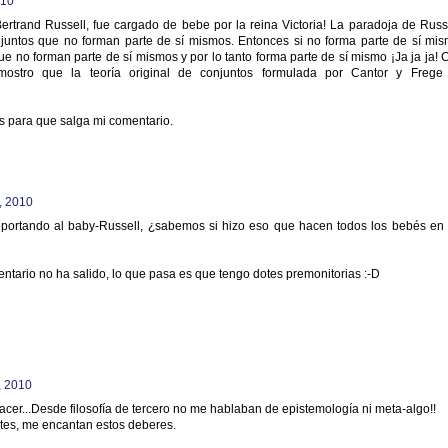
010
Bertrand Russell, fue cargado de bebe por la reina Victoria! La paradoja de Russe
juntos que no forman parte de sí mismos. Entonces si no forma parte de sí mis
ue no forman parte de sí mismos y por lo tanto forma parte de sí mismo ¡Ja ja ja! 
mostro que la teoría original de conjuntos formulada por Cantor y Frege
s para que salga mi comentario.
, 2010
a portando al baby-Russell, ¿sabemos si hizo eso que hacen todos los bebés en 
entario no ha salido, lo que pasa es que tengo dotes premonitorias :-D
, 2010
cer...Desde filosofía de tercero no me hablaban de epistemología ni meta-algo!!
tes, me encantan estos deberes.