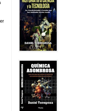
a
aer