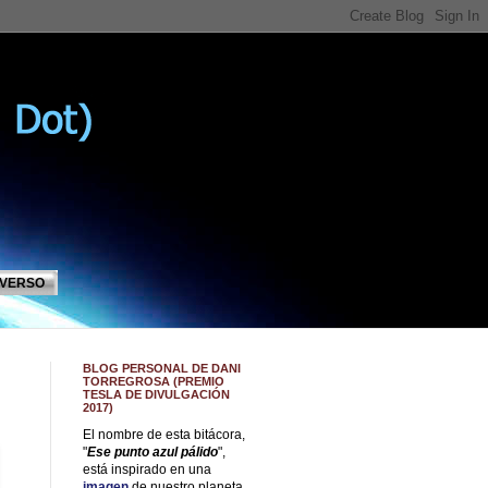
IVERSO
BLOG PERSONAL DE DANI
TORREGROSA (PREMIO
TESLA DE DIVULGACIÓN
2017)
El nombre de esta bitácora,
"
Ese punto azul pálido
",
está inspirado en una
imagen
de nuestro planeta