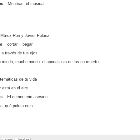
des
– Mentiras, el musical
Mtnez Ron y Javier Peláez
r = cortar + pegar
 a través de tus ojos
 miedo, mucho miedo: el apocalipsis de los no-muertos
emáticas de tu vida
 está en el aire
ás
– El cementerio asesino
a, qué paleta eres