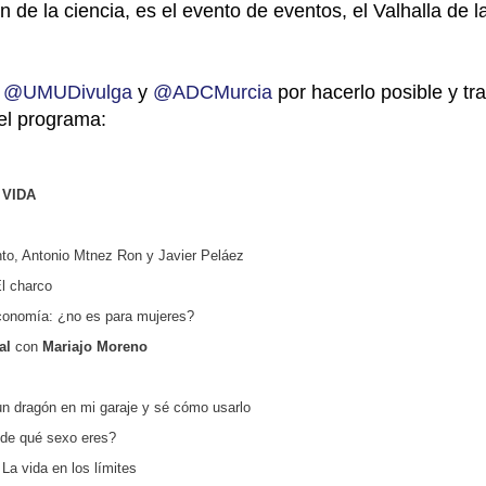
de la ciencia, es el evento de eventos, el Valhalla de l
,
@UMUDivulga
y
@ADCMurcia
por hacerlo posible y tr
 el programa:
 VIDA
to, Antonio Mtnez Ron y Javier Peláez
l charco
onomía: ¿no es para mujeres?
tal
con
Mariajo Moreno
n dragón en mi garaje y sé cómo usarlo
¿de qué sexo eres?
La vida en los límites