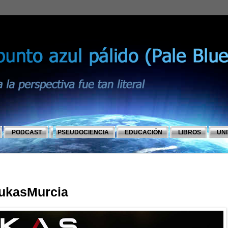
PODCAST
PSEUDOCIENCIA
EDUCACIÓN
LIBROS
UN
ukasMurcia