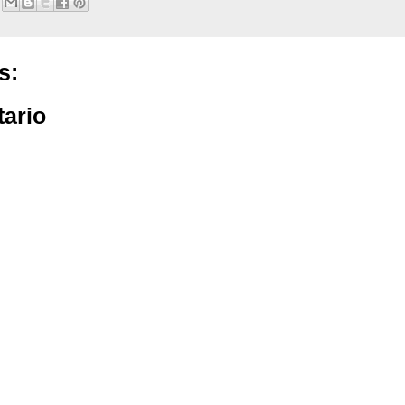
s:
tario