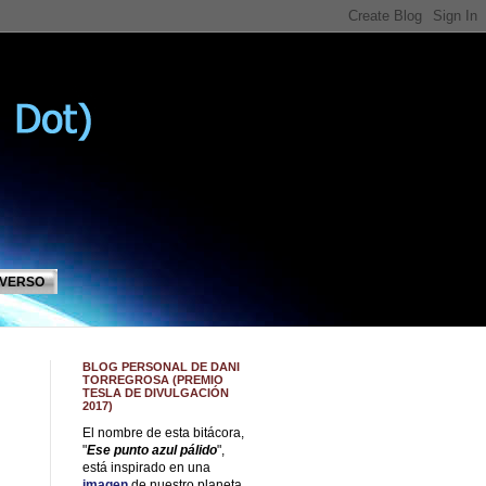
IVERSO
BLOG PERSONAL DE DANI
TORREGROSA (PREMIO
TESLA DE DIVULGACIÓN
2017)
El nombre de esta bitácora,
"
Ese punto azul pálido
",
está inspirado en una
imagen
de nuestro planeta