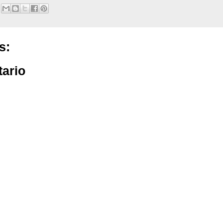
s:
tario