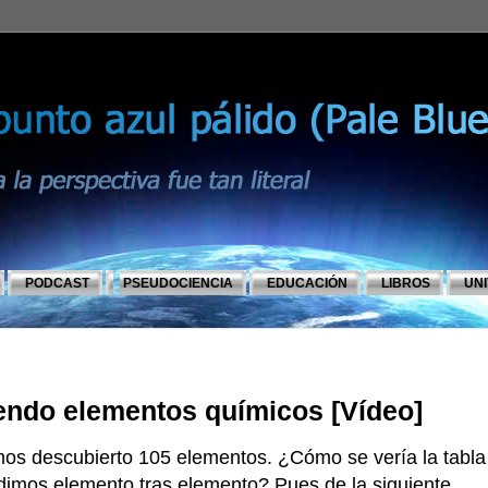
PODCAST
PSEUDOCIENCIA
EDUCACIÓN
LIBROS
UN
endo elementos químicos [Vídeo]
mos descubierto 105 elementos. ¿Cómo se vería la tabla
dimos elemento tras elemento? Pues de la siguiente