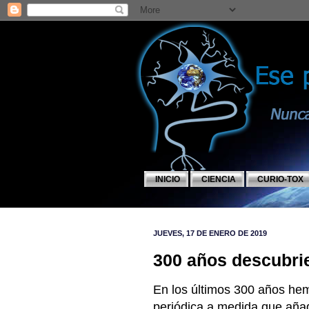
INICIO
CIENCIA
CURIO-TOX
JUEVES, 17 DE ENERO DE 2019
300 años descubri
En los últimos 300 años he
periódica a medida que aña