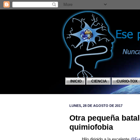
INICIO
CIENCIA
CURIO-TOX
LUNES, 28 DE AGOSTO DE 2017
Otra pequeña batall
quimiofobia
Hilo dirigido a la excelente
@Fu