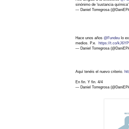
sinónimo de 'sustancia química'
— Daniel Torregrosa (@DaniE
Hace unos años
@Fundeu
lo ex
medios. P.e.
https://t.co/kJ6Y
— Daniel Torregrosa (@DaniE
Aquí tenéis el nuevo criterio.
ht
En fin. Y fin. 4/4
— Daniel Torregrosa (@DaniE