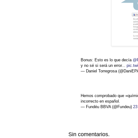
Bonus: Esto es lo que decía
@F
y no sé si será un error...
pic.t
— Daniel Torregrosa (@DaniE
Hemos comprobado que «químico»
incorrecto en español.
— Fundéu BBVA (@Fundeu)
23
Sin comentarios.