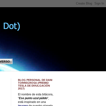
IVERSO
BLOG PERSONAL DE DANI
TORREGROSA (PREMIO
TESLA DE DIVULGACIÓN
2017)
El nombre de esta bitácora,
"
Ese punto azul pálido
",
está inspirado en una
imagen
de nuestro planeta