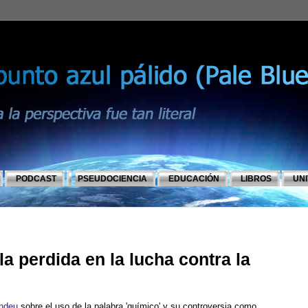
PODCAST
PSEUDOCIENCIA
EDUCACIÓN
LIBROS
UN
a perdida en la lucha contra la
ndeu
sobre el uso de la palabra 'químico' y su controversia como