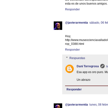
esta es de unos buenos amigos. 
Responder
@javierarmentia
sábado, 06 fe
Huy,
http://www.museocienciavallad
rop_0388.html
Responder
Respuestas
Dani Torregrosa
s
Esa app es oro puro. Mu
Un abrazo
Responder
@javierarmentia
lunes, 08 febr