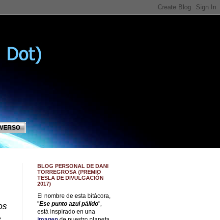
IVERSO
BLOG PERSONAL DE DANI
TORREGROSA (PREMIO
TESLA DE DIVULGACIÓN
2017)
El nombre de esta bitácora,
"
Ese punto azul pálido
",
os
está inspirado en una
e
imagen
de nuestro planeta