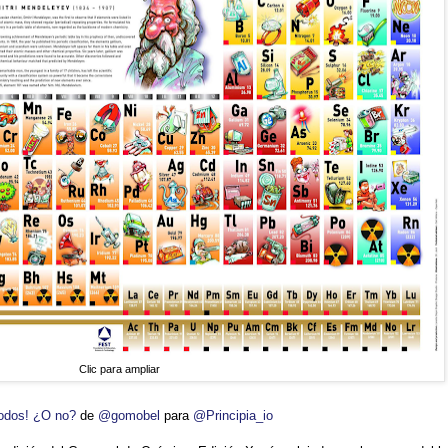
Clic para ampliar
odos! ¿O no?
de
@gomobel
para
@Principia_io