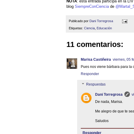
NOTA
: esta entrada participa en la L
blog
SiempreConCiencia
de
@MartaI_S
Publicado por
Dani Torregrosa
Etiquetas:
Ciencia
,
Educación
11 comentarios:
Marisa Castiñeira
viernes, 05 f
Pues nos viene bárbara para la c
Responder
Respuestas
Dani Torregrosa
v
De nada, Marisa.
Me alegro de que te sea 
Saludos
Responder