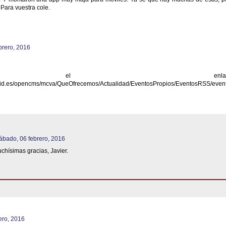
Para vuestra cole.
brero, 2016
 el enlace
olid.es/opencms/mcva/QueOfrecemos/Actualidad/EventosPropios/EventosRSS/even
ábado, 06 febrero, 2016
chísimas gracias, Javier.
ero, 2016