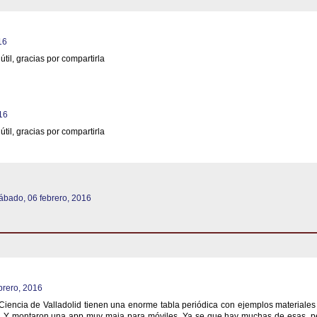
16
til, gracias por compartirla
16
til, gracias por compartirla
ábado, 06 febrero, 2016
brero, 2016
iencia de Valladolid tienen una enorme tabla periódica con ejemplos materiales
s. Y montaron una app muy maja para móviles. Ya se que hay muchas de esas, p