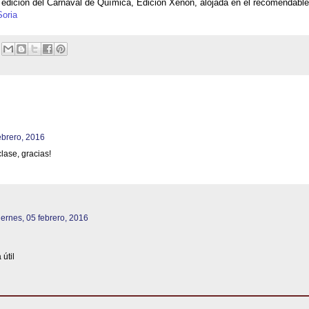
IV edición del Carnaval de Química, Edición Xenón, alojada en el recomendable
oria
ebrero, 2016
lase, gracias!
iernes, 05 febrero, 2016
útil