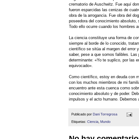
crematorio de Auschwitz. Fue aquí don
fueron esparcidas las cenizas de cuatr
obra de la arrogancia. Fue obra del do
poseedora del conocimiento absoluto, s
Todo ello ocurre cuando los hombres as
La ciencia constituye una forma de c
siempre al borde de lo conocido, trata
científico se sitúa al margen del error
saber, pese a que somos falibles. Las 
determinante: «Yo te suplico, por las e
equivocado».
Como científico, estoy en deuda con 
con los muchos miembros de mi famili
encuentro ante esta cuenca como sobre
conocimiento absoluto y de poder. Debe
impulsos y el acto humano. Debemos 
Publicado por
Dani Torregrosa
Etiquetas:
Ciencia
,
Mundo
No hay comentario