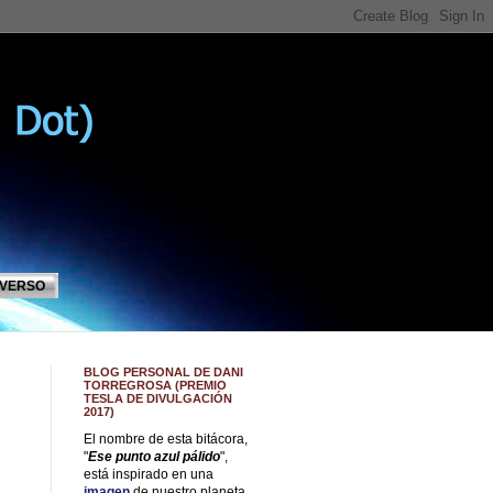
IVERSO
BLOG PERSONAL DE DANI
TORREGROSA (PREMIO
TESLA DE DIVULGACIÓN
2017)
El nombre de esta bitácora,
"
Ese punto azul pálido
",
está inspirado en una
imagen
de nuestro planeta