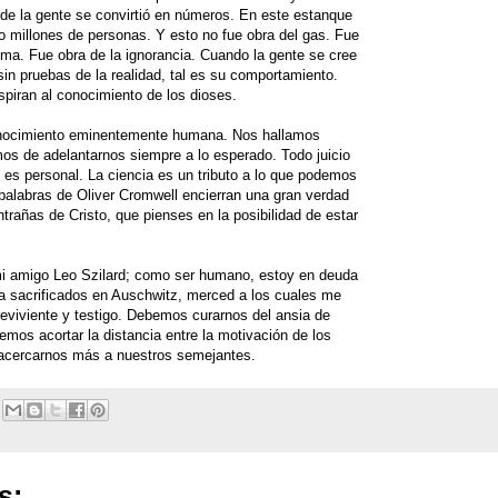
de la gente se convirtió en números. En este estanque
o millones de personas. Y esto no fue obra del gas. Fue
gma. Fue obra de la ignorancia. Cuando la gente se cree
in pruebas de la realidad, tal es su comportamiento.
piran al conocimiento de los dioses.
onocimiento eminentemente humana. Nos hallamos
mos de adelantarnos siempre a lo esperado. Todo juicio
 y es personal. La ciencia es un tributo a lo que podemos
palabras de Oliver Cromwell encierran una gran verdad
ntrañas de Cristo, que pienses en la posibilidad de estar
mi amigo Leo Szilard; como ser humano, estoy en deuda
a sacrificados en Auschwitz, merced a los cuales me
viviente y testigo. Debemos curarnos del ansia de
mos acortar la distancia entre la motivación de los
acercarnos más a nuestros semejantes.
s: