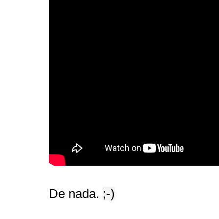
De nada.
;-)