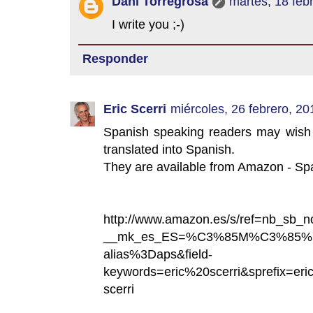
Dani Torregrosa
martes, 18 feb
I write you ;-)
Responder
Eric Scerri
miércoles, 26 febrero, 20
Spanish speaking readers may wish
translated into Spanish.
They are available from Amazon - Spa
http://www.amazon.es/s/ref=nb_sb_
__mk_es_ES=%C3%85M%C3%85%C
alias%3Daps&field-
keywords=eric%20scerri&sprefix=
scerri