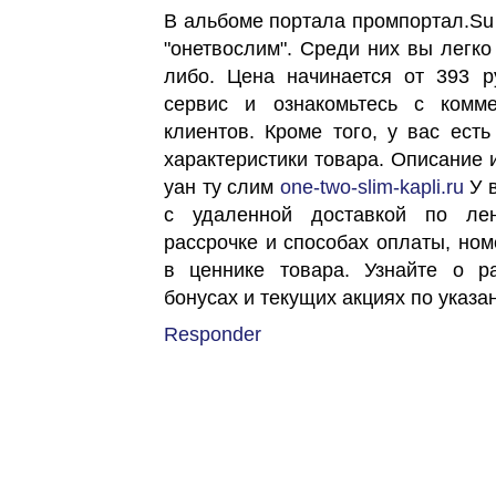
В альбоме портала промпортал.Su
"онетвослим". Среди них вы легко
либо. Цена начинается от 393 
сервис и ознакомьтесь с комм
клиентов. Кроме того, у вас ест
характеристики товара. Описание 
уан ту слим
one-two-slim-kapli.ru
У в
с удаленной доставкой по лен
рассрочке и способах оплаты, н
в ценнике товара. Узнайте о ра
бонусах и текущих акциях по указа
Responder