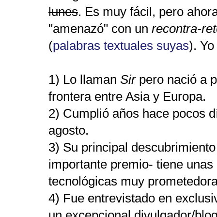
lunes
. Es muy fácil, pero aho
"amenazó" con un
recontra-re
(
palabras textuales suyas
). Y
1) Lo llaman
Sir
pero nació a p
frontera entre Asia y Europa.
2) Cumplió años hace pocos dí
agosto.
3) Su principal descubrimiento 
importante premio- tiene unas 
tecnológicas muy prometedor
4) Fue entrevistado en exclusi
un excepcional divulgador/blog