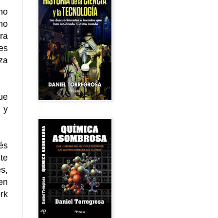
no
mo
ra
es
za
ue
 y
és
te
s,
en
rk