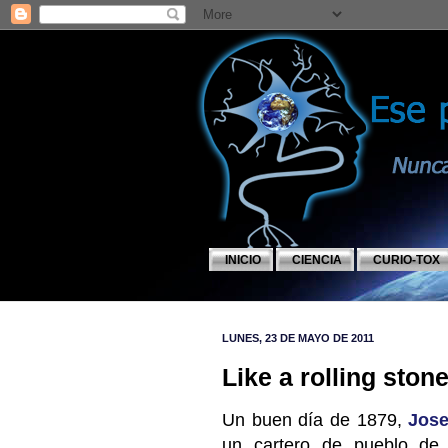
INICIO
CIENCIA
CURIO-TOX
LUNES, 23 DE MAYO DE 2011
Like a rolling ston
U
n buen día de 1879,
Jose
un cartero de pueblo de