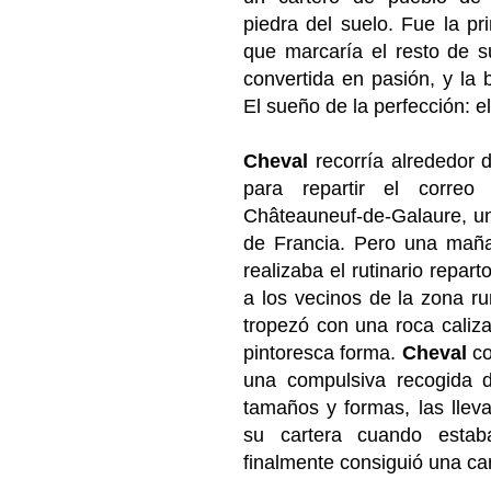
piedra del suelo. Fue la p
que marcaría el resto de s
convertida en pasión, y la
El sueño de la perfección: e
Cheval
recorría alrededor d
para repartir el corre
Châteauneuf-de-Galaure, un
de Francia. Pero una maña
realizaba el rutinario repar
a los vecinos de la zona ru
tropezó con una roca cali
pintoresca forma.
Cheval
co
una compulsiva recogida d
tamaños y formas, las lleva
su cartera cuando estaba
finalmente consiguió una carr