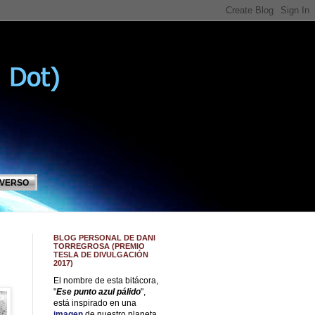
IVERSO
BLOG PERSONAL DE DANI
TORREGROSA (PREMIO
TESLA DE DIVULGACIÓN
2017)
El nombre de esta bitácora,
"
Ese punto azul pálido
",
está inspirado en una
imagen
de nuestro planeta