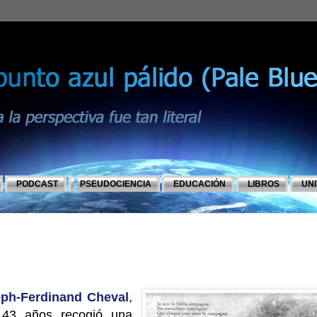
PODCAST
PSEUDOCIENCIA
EDUCACIÓN
LIBROS
UN
e
ph-Ferdinand Cheval
,
 43 años recogió una