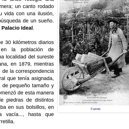
rimera; un canto rodado
u vida con una ilusión,
 búsqueda de un sueño.
l
Palacio Ideal
.
e 30 kilómetros diarios
o en la población de
a localidad del sureste
na, en 1879, mientras
to de la correspondencia
ral que tenía asignada,
za de pequeño tamaño y
menzó de esta manera
e piedras de distintos
ba en sus bolsillos, en
Fuente
 vacía..., hasta que
etilla.