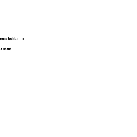
amos hablando.
com/en/