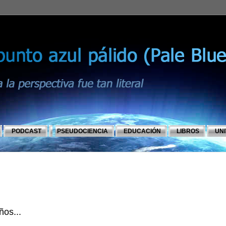
PODCAST
PSEUDOCIENCIA
EDUCACIÓN
LIBROS
UN
ños...