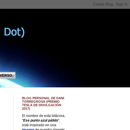
IVERSO
BLOG PERSONAL DE DANI
TORREGROSA (PREMIO
TESLA DE DIVULGACIÓN
2017)
El nombre de esta bitácora,
"
Ese punto azul pálido
",
está inspirado en una
imagen
de nuestro planeta