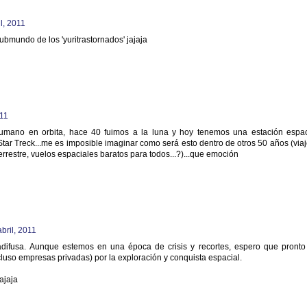
l, 2011
ubmundo de los 'yuritrastornados' jajaja
011
mano en orbita, hace 40 fuimos a la luna y hoy tenemos una estación espac
 Star Treck...me es imposible imaginar como será esto dentro de otros 50 años (viaj
errestre, vuelos espaciales baratos para todos...?)...que emoción
bril, 2011
adifusa. Aunque estemos en una época de crisis y recortes, espero que pronto
ncluso empresas privadas) por la exploración y conquista espacial.
ajaja