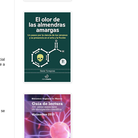
ial
e a
 se