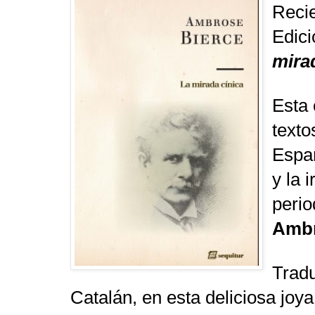
Recie
Edici
mira
Esta 
texto
Españ
y la 
perio
Ambr
Tradu
Catalán, en esta deliciosa jo