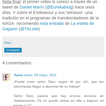
N
ota final
: el primer vídeo lo conocí a través de un
tweet de
Daniel Marín
(
@Eurekablog
) hace unos
días. Y sobre el Endeavour y sus 'retrasos' -una
tradición en el programas de transbordadores de la
NASA- recomiendo
esta entrada
de
La estela de
Gagarin
(
@TALsite
)
Dani
Compartir
4 comentarios:
Yunni
lunes, 09 mayo, 2011
¡Puede creer señor Dani, según lei por ahí, que los
astronautas llegan a aburrirse de su trabajo!
Señor Dani, parece que hay errores tecnicos en
Xatakaciencia ¡Ya no puedo entrar en ella y bajaron mi
karma a 11!