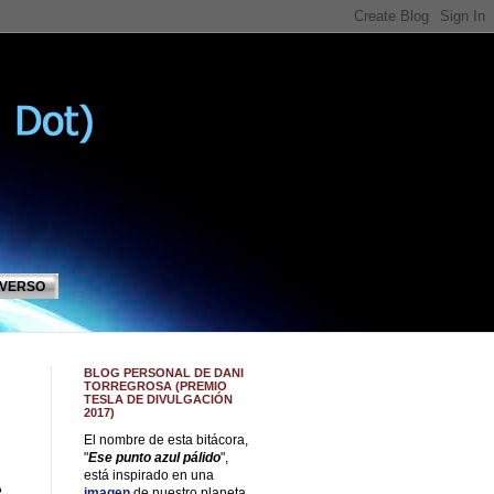
IVERSO
BLOG PERSONAL DE DANI
TORREGROSA (PREMIO
TESLA DE DIVULGACIÓN
2017)
El nombre de esta bitácora,
"
Ese punto azul pálido
",
está inspirado en una
e
imagen
de nuestro planeta