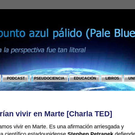
PODCAST
PSEUDOCIENCIA
EDUCACIÓN
LIBROS
UN
rían vivir en Marte [Charla TED]
amos vivir en Marte. Es una afirmación arriesgada y
ta científico estadounidense
Stephen Petranek
defiend