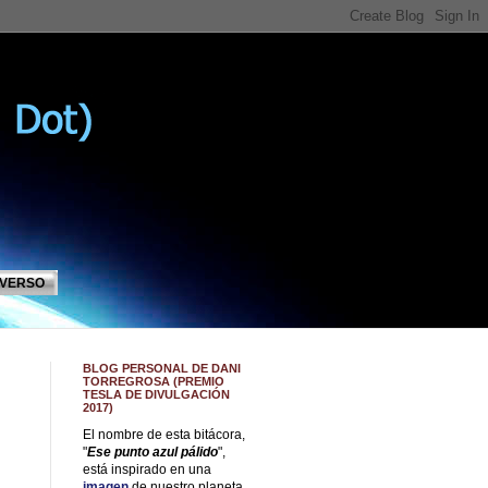
IVERSO
BLOG PERSONAL DE DANI
TORREGROSA (PREMIO
TESLA DE DIVULGACIÓN
2017)
El nombre de esta bitácora,
"
Ese punto azul pálido
",
está inspirado en una
imagen
de nuestro planeta