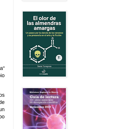
a"
io
os
de
un
po