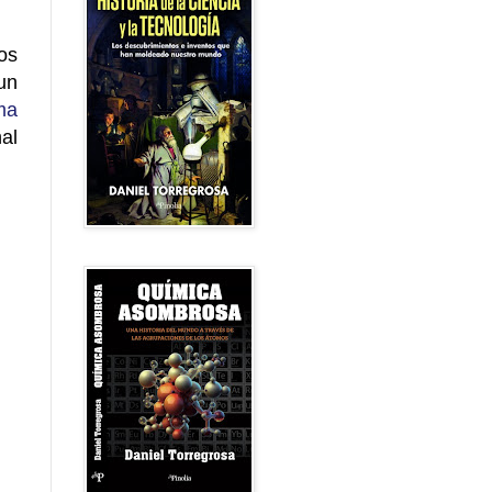
os
un
ma
al