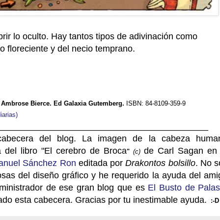
rir lo oculto. Hay tantos tipos de adivinación como
o floreciente y del necio temprano.
". Ambrose Bierce. Ed Galaxia Gutemberg.
ISBN: 84-8109-359-9
iarias)
___________________________________________
abecera del blog. La imagen de la cabeza huma
 del libro "El cerebro de
Broc
a
de Carl Sagan en 
"
(c)
anuel Sánchez Ron
editada por
Drakontos bolsillo
. No s
osas del diseño gráfico y he requerido la ayuda del ami
administrador de ese gran blog que es
El Busto de Pala
ado esta cabecera. Gracias por tu inestimable ayuda.
:-D