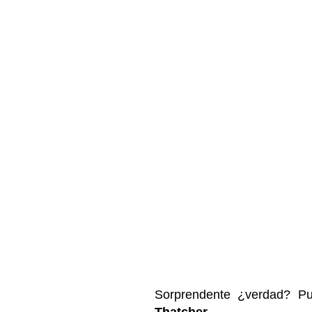
Sorprendente ¿verdad? P
Thatcher
.