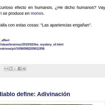
 curioso efecto en humanos. ¿He dicho humanos? Vay
én se produce en
monos
.
falla con estas cosas: "Las apariencias engañan".
_effect
ideas/brainiac/2010/02/the_mystery_of.html
/retrieve/pii/S0960982209011956
diablo define: Adivinación