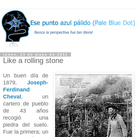
lunes, 23 de mayo de 2011
Like a rolling stone
U
n buen día de
1879,
Joseph-
Ferdinand
Cheval
, un
cartero de pueblo
de 43 años
recogió una
piedra del suelo.
Fue la primera; un