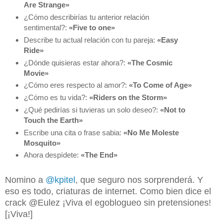
Are Strange»
¿Cómo describirías tu anterior relación
sentimental?:
«Five to one»
Describe tu actual relación con tu pareja:
«Easy
Ride»
¿Dónde quisieras estar ahora?:
«The Cosmic
Movie»
¿Cómo eres respecto al amor?:
«To Come of Age»
¿Cómo es tu vida?:
«Riders on the Storm»
¿Qué pedirías si tuvieras un solo deseo?:
«Not to
Touch the Earth»
Escribe una cita o frase sabia:
«No Me Moleste
Mosquito»
Ahora despídete:
«The End»
Nomino a
@kpitel
, que seguro nos sorprenderá. Y
eso es todo, criaturas de internet. Como bien dice el
crack @Eulez ¡Viva el egoblogueo sin pretensiones!
[¡Viva!]