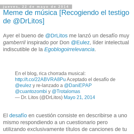
jueves, 22 de mayo de 2014
Meme de música [Recogiendo el testigo
de @DrLitos]
Ayer el bueno de
@DrLitos
me lanzó un desafío muy
gamberril
inspirado por Don
@Eulez
, líder intelectual
indiscutible de la
Egoblogoirrelevancia
.
En el blog, rica chorrada musical:
http://t.co/22ABVRA8Pu
Aceptado el desafío de
@eulez
y re-lanzado a
@DaniEPAP
@cuantozombi
y
@Trotalomas
— Dr. Litos (@DrLitos)
Mayo 21, 2014
El
desafío
en cuestión consiste en describirse a uno
mismo respondiendo a un cuestionario pero
utilizando exclusivamente títulos de canciones de tu