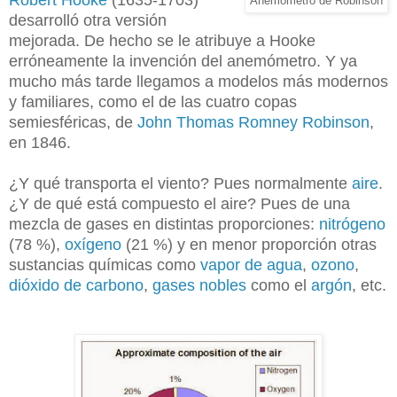
Robert Hooke
(1635-1703)
Anemómetro de Robinson
desarrolló otra versión
mejorada. De hecho se le atribuye a Hooke
erróneamente la invención del anemómetro. Y ya
mucho más tarde llegamos a modelos más modernos
y familiares, como el de las cuatro copas
semiesféricas, de
John Thomas Romney Robinson
,
en 1846.
¿Y qué transporta el viento? Pues normalmente
aire
.
¿Y de qué está compuesto el aire? Pues de una
mezcla de gases
en distintas proporciones:
nitrógeno
(78 %),
oxígeno
(21 %) y en menor proporción otras
sustancias químicas como
vapor de agua
,
ozono
,
dióxido de carbono
,
gases nobles
como el
argón
, etc.