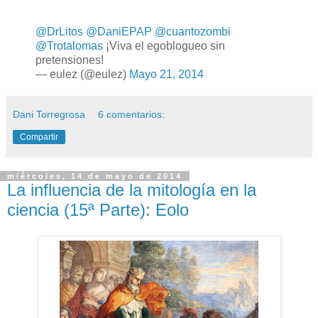
@DrLitos
@DaniEPAP
@cuantozombi
@Trotalomas
¡Viva el egoblogueo sin
pretensiones!
— eulez (@eulez)
Mayo 21, 2014
Dani Torregrosa
6 comentarios:
Compartir
miércoles, 14 de mayo de 2014
La influencia de la mitología en la
ciencia (15ª Parte): Eolo