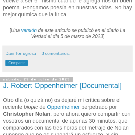
vuelve a ser el mismo cuando le agregamos un buen
poema. Pongamos poesía en nuestras vidas. No hay
mejor química que la lírica.
[
Una
versión
de este artículo se publicó en el diario La
Verdad el día 5 de marzo de 2023
]
Dani Torregrosa
3 comentarios:
Compartir
sábado, 29 de julio de 2023
J. Robert Oppenheimer [Documental]
Otro día (o quizá no) os dejaré mi crítica sobre el
reciente
biopic
de
Oppenheimer
perpetrado por
Christopher Nolan
, pero ahora quiero compartir con
vosotros un documental de apenas 30 minutos, que
comparados con las tres horas del metraje de Nolan
supongo que no os supondrá un esfuerzo. Y sin