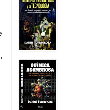
y
na
ó