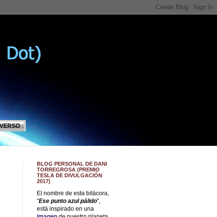
IVERSO
BLOG PERSONAL DE DANI
TORREGROSA (PREMIO
TESLA DE DIVULGACIÓN
2017)
El nombre de esta bitácora,
"
Ese punto azul pálido
",
está inspirado en una
imagen
de nuestro planeta