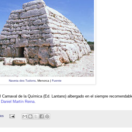
Naveta des Tudons
, Menorca |
Fuente
VII Carnaval de la Química (Ed. Lantano) albergado en el siempre recomendabl
n
Daniel Martín Reina
.
ios