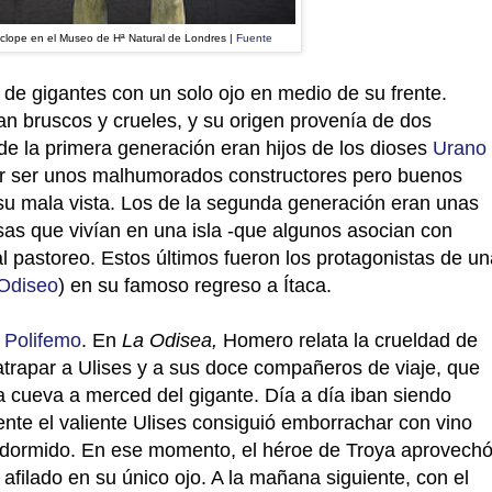
clope en el Museo de Hª Natural de Londres |
Fuente
de gigantes con un solo ojo en medio de su frente.
an bruscos y crueles, y su origen provenía de dos
de la primera generación eran hijos de los dioses
Urano
por ser unos malhumorados constructores pero buenos
su mala vista. Los de la segunda generación eran unas
sas que vivían en una isla -que algunos asocian con
al pastoreo. Estos últimos fueron los protagonistas de u
Odiseo
) en su famoso regreso a Ítaca.
a
Polifemo
. En
La Odisea,
Homero relata la crueldad de
trapar a Ulises y a sus doce compañeros de viaje, que
 cueva a merced del gigante. Día a día iban siendo
nte el valiente Ulises consiguió emborrachar con vino
 dormido. En ese momento, el héroe de Troya aprovech
 afilado en su único ojo. A la mañana siguiente, con el