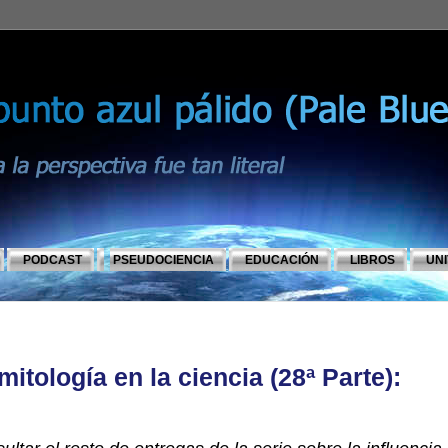
PODCAST
PSEUDOCIENCIA
EDUCACIÓN
LIBROS
UN
mitología en la ciencia (28ª Parte):