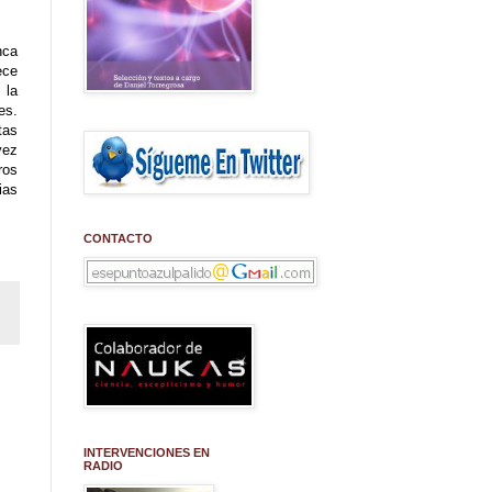
nca
ece
 la
es.
tas
vez
ros
ias
CONTACTO
INTERVENCIONES EN
RADIO