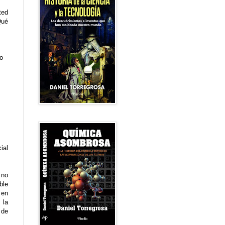
ted
Qué
no
ial
 no
ble
 en
 la
 de