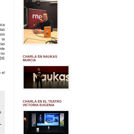
ica
las
hos
 la
zas
nte
 no
CHARLA EN NAUKAS
 DE
MURCIA
 el
CHARLA EN EL TEATRO
VICTORIA EUGENIA
s