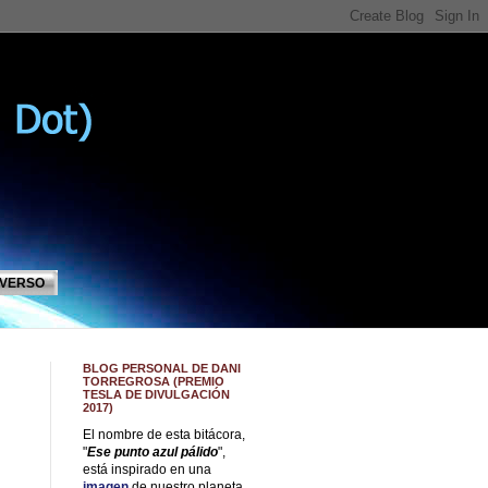
IVERSO
BLOG PERSONAL DE DANI
TORREGROSA (PREMIO
TESLA DE DIVULGACIÓN
2017)
El nombre de esta bitácora,
"
Ese punto azul pálido
",
está inspirado en una
imagen
de nuestro planeta