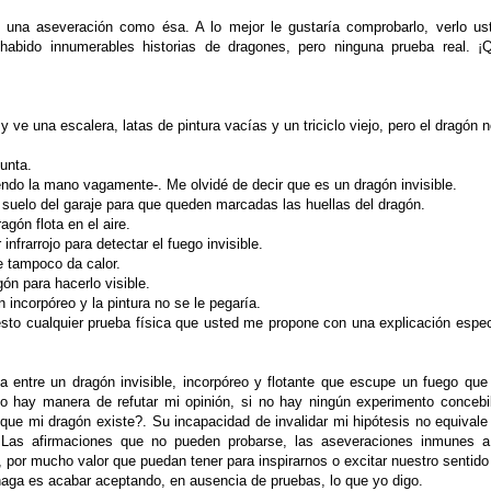
na aseveración como ésa. A lo mejor le gustaría comprobarlo, verlo us
habido innumerables historias de dragones, pero ninguna prueba real. ¡
ve una escalera, latas de pintura vacías y un triciclo viejo, pero el dragón 
unta.
ndo la mano vagamente-. Me olvidé de decir que es un dragón invisible.
 suelo del garaje para que queden marcadas las huellas del dragón.
agón flota en el aire.
nfrarrojo para detectar el fuego invisible.
le tampoco da calor.
ón para hacerlo visible.
 incorpóreo y la pintura no se le pegaría.
sto cualquier prueba física que usted me propone con una explicación espec
ntre un dragón invisible, incorpóreo y flotante que escupe un fuego que
o hay manera de refutar mi opinión, si no hay ningún experimento concebi
ir que mi dragón existe?. Su incapacidad de invalidar mi hipótesis no equivale
 Las afirmaciones que no pueden probarse, las aseveraciones inmunes a
, por mucho valor que puedan tener para inspirarnos o excitar nuestro sentido
haga es acabar aceptando, en ausencia de pruebas, lo que yo digo.