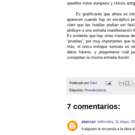
aquellos mitos europeos y chinos anti
Es gratificante que ahora se infor
aparecen cuando hay un escéptico pre
claro que las huellas podían ser fal
atribuye a una extraña manifestación f
Es evidente que hay otras maneras de 
“pruebas”, por muy importantes que l
más, el único enfoque sensato es rec
datos futuros, y preguntarse cuál 
compartan la misma extraña ilusión.
-Carl S
Publicado por
Dani
Etiquetas:
Pseudociencia
7 comentarios:
abarcan
miércoles, 11 mayo, 2
A alguien le recuerda a la idea d