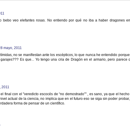
011
 bebo veo elefantes rosas. No entiendo por qué no iba a haber dragones en
28 mayo, 2011
tímidas, no se manifiestan ante los escépticos, lo que nunca he entendido porque
 garajes??? Es que... Yo tengo una cria de Dragón en el armario, pero parece 
, 2011
el final con el "veredicto escocés de “no demostrado”" , es sano, ya que el hecho
ivel actual de la ciencia, no implica que en el futuro eso se siga sin poder probar,
erdadera forma de pensar de un científico.
7