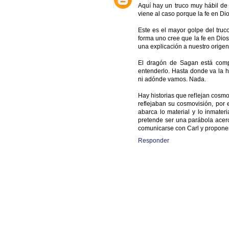
Aquí hay un truco muy hábil de 
viene al caso porque la fe en Di
Este es el mayor golpe del truc
forma uno cree que la fe en Dios
una explicación a nuestro origen,
El dragón de Sagan está compl
entenderlo. Hasta donde va la h
ni adónde vamos. Nada.
Hay historias que reflejan cosmo
reflejaban su cosmovisión, por 
abarca lo material y lo inmater
pretende ser una parábola acerc
comunicarse con Carl y proponer
Responder