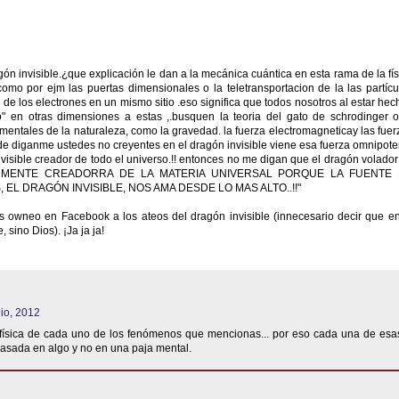
gón invisible.¿que explicación le dan a la mecánica cuántica en esta rama de la fís
como por ejm las puertas dimensionales o la teletransportacion de la las partícu
 de los electrones en un mismo sitio .eso significa que todos nosotros al estar hec
o" en otras dimensiones a estas ,.busquen la teoria del gato de schrodinger o
mentales de la naturaleza, como la gravedad. la fuerza electromagneticay las fuer
nde diganme ustedes no creyentes en el dragón invisible viene esa fuerza omnipote
visible creador de todo el universo.!! entonces no me digan que el dragón volador
 l LA MENTE CREADORRA DE LA MATERIA UNIVERSAL PORQUE LA FUENTE
EL DRAGÓN INVISIBLE, NOS AMA DESDE LO MAS ALTO..!!"
s owneo en Facebook a los ateos del dragón invisible (innecesario decir que en
, sino Dios). ¡Ja ja ja!
lio, 2012
física de cada uno de los fenómenos que mencionas... por eso cada una de esa
 basada en algo y no en una paja mental.