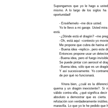
Supongamos que yo le hago a usted u
mismo. A lo largo de los siglos ha 
oportunidad!
-
Enséñemelo –me dice usted.
Yo le llevo a mi garaje. Usted mira y 
está.
-
¿Dónde está el dragón? –me preg
-
Oh, está aquí –contesto yo movie
Me propone que cubra de harina el
-
Buena idea –replico-, pero este dr
Entonces propone usar un detector i
-
Buena idea, pero el fuego invisib
Se puede pintar con aerosol el drag
-
Buena idea, sólo que es un dragón
Y así sucesivamente. Yo contrarre
de por qué no funcionará.
Ahora bien, ¿cuál es la diferencia e
quema y un dragón inexistente?. Si n
válido contra ella, ¿qué significa dec
absoluto a demostrar que es cierta.
refutación son verdaderamente inútiles
maravilla. Lo que yo le he pedido que 