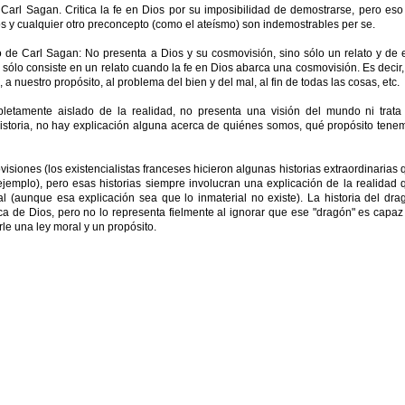
Carl Sagan. Critica la fe en Dios por su imposibilidad de demostrarse, pero eso
os y cualquier otro preconcepto (como el ateísmo) son indemostrables per se.
o de Carl Sagan: No presenta a Dios y su cosmovisión, sino sólo un relato y de 
 sólo consiste en un relato cuando la fe en Dios abarca una cosmovisión. Es decir,
 a nuestro propósito, al problema del bien y del mal, al fin de todas las cosas, etc.
etamente aislado de la realidad, no presenta una visión del mundo ni trata
istoria, no hay explicación alguna acerca de quiénes somos, qué propósito tene
visiones (los existencialistas franceses hicieron algunas historias extraordinarias 
ejemplo), pero esas historias siempre involucran una explicación de la realidad 
ial (aunque esa explicación sea que lo inmaterial no existe). La historia del dra
a de Dios, pero no lo representa fielmente al ignorar que ese "dragón" es capaz
le una ley moral y un propósito.