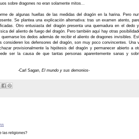
guos sobre dragones no eran solamente mitos...
me de algunas huellas de las medidas del dragón en la harina. Pero nu
sente. Se plantea una explicación alternativa: tras un examen atento, par
sificadas. Otro entusiasta del dragón presenta una quemadura en el dedo y
ísica del aliento de fuego del dragón. Pero también aquí hay otras posibilidad
quemarse los dedos además de recibir el aliento de dragones invisibles. Es
as consideren los defensores del dragón, son muy poco convincentes. Una 
hazar provisionalmente la hipótesis del dragón y permanecer abierto a ot
puede ser la causa de que tantas personas aparentemente sanas y sobr
agan,
El mundo y sus demonios
-
011
e las religiones?