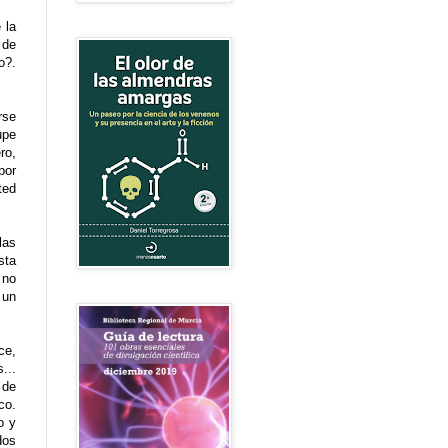
 la
 de
o?.
rse
upe
ro,
por
ted
las
sta
 no
 un
ce,
...
 de
co.
o y
dos