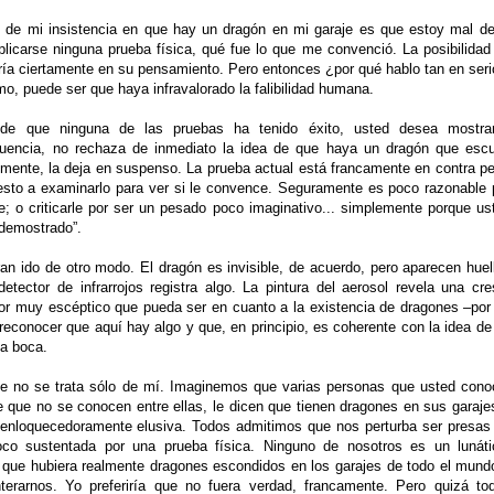
 mi insistencia en que hay un dragón en mi garaje es que estoy mal de
licarse ninguna prueba física, qué fue lo que me convenció. La posibilidad
aría ciertamente en su pensamiento. Pero entonces ¿por qué hablo tan en seri
, puede ser que haya infravalorado la falibilidad humana.
 ninguna de las pruebas ha tenido éxito, usted desea mostra
uencia, no rechaza de inmediato la idea de que haya un dragón que esc
emente, la deja en suspenso. La prueba actual está francamente en contra pe
esto a examinarlo para ver si le convence. Seguramente es poco razonable 
 o criticarle por ser un pesado poco imaginativo... simplemente porque us
 demostrado”.
do de otro modo. El dragón es invisible, de acuerdo, pero aparecen huel
tector de infrarrojos registra algo. La pintura del aerosol revela una cre
Por muy escéptico que pueda ser en cuanto a la existencia de dragones –por
 reconocer que aquí hay algo y que, en principio, es coherente con la idea de
la boca.
o se trata sólo de mí. Imaginemos que varias personas que usted cono
 que no se conocen entre ellas, le dicen que tienen dragones en sus garajes
 enloquecedoramente elusiva. Todos admitimos que nos perturba ser presas
co sustentada por una prueba física. Ninguno de nosotros es un lunáti
 que hubiera realmente dragones escondidos en los garajes de todo el mund
rarnos. Yo preferiría que no fuera verdad, francamente. Pero quizá to