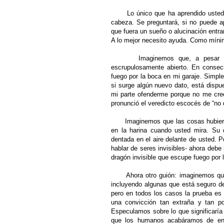
Lo único que ha aprendido usted de
cabeza. Se preguntará, si no puede ap
que fuera un sueño o alucinación entr
A lo mejor necesito ayuda. Como mínimo
Imaginemos que, a pesar de que
escrupulosamente abierto. En consec
fuego por la boca en mi garaje. Simpl
si surge algún nuevo dato, está dispu
mi parte ofenderme porque no me cree;
pronunció el veredicto escocés de “no
Imaginemos que las cosas hubieran i
en la harina cuando usted mira. Su de
dentada en el aire delante de usted. 
hablar de seres invisibles- ahora debe
dragón invisible que escupe fuego por 
Ahora otro guión: imaginemos que n
incluyendo algunas que está seguro de
pero en todos los casos la prueba es
una convicción tan extraña y tan po
Especulamos sobre lo que significaría
que los humanos acabáramos de ente