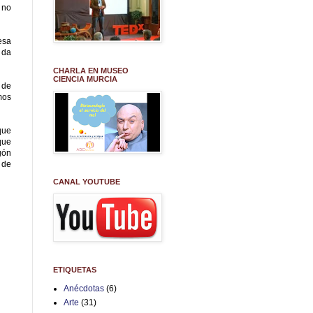
 no
esa
 da
CHARLA EN MUSEO
CIENCIA MURCIA
 de
mos
que
que
gón
 de
CANAL YOUTUBE
ETIQUETAS
Anécdotas
(6)
Arte
(31)