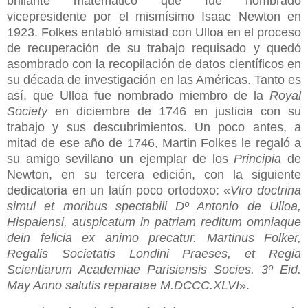
brillante matemático que fue nombrado
vicepresidente por el mismísimo Isaac Newton en
1923. Folkes entabló amistad con Ulloa en el proceso
de recuperación de su trabajo requisado y quedó
asombrado con la recopilación de datos científicos en
su década de investigación en las Américas. Tanto es
así, que Ulloa fue nombrado miembro de la
Royal
Society
en diciembre de 1746 en justicia con su
trabajo y sus descubrimientos. Un poco antes, a
mitad de ese año de 1746, Martin Folkes le regaló a
su amigo sevillano un ejemplar de los
Principia
de
Newton, en su tercera edición, con la siguiente
dedicatoria en un latín poco ortodoxo: «
Viro doctrina
simul et moribus spectabili Dº Antonio de Ulloa,
Hispalensi, auspicatum in patriam reditum omniaque
dein felicia ex animo precatur. Martinus Folker,
Regalis Societatis Londini Praeses, et Regia
Scientiarum Academiae Parisiensis Socies. 3º Eid.
May Anno salutis reparatae M.DCCC.XLVI
».