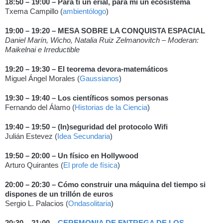
18:50 – 19:00 – Para ti un erial, para mi un ecosistema
Txema Campillo (
ambientólogo
)
19:00 – 19:20 – MESA SOBRE LA CONQUISTA ESPACIAL
Daniel Marín, Wicho, Natalia Ruiz Zelmanovitch – Moderan:
Maikelnai e Irreductible
19:20 – 19:30 – El teorema devora-matemáticos
Miguel Ángel Morales (
Gaussianos
)
19:30 – 19:40 – Los científicos somos personas
Fernando del Álamo (
Historias de la Ciencia
)
19:40 – 19:50 – (In)seguridad del protocolo Wifi
Julián Estevez (
Idea Secundaria
)
19:50 – 20:00 – Un físico en Hollywood
Arturo Quirantes (
El profe de física
)
20:00 – 20:30 – Cómo construir una máquina del tiempo si
dispones de un trillón de euros
Sergio L. Palacios (
Ondasolitaria
)
20:30 – 21:00 –
CEREMONIA DE ENTREGA DE LOS