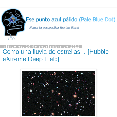
miércoles, 26 de septiembre de 2012
Como una lluvia de estrellas... [Hubble
eXtreme Deep Field]