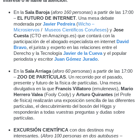
interese o le llame la atención
.
En la
Sala Baroja
(
aforo 160 personas
) a partir de las 17:00
–
EL FUTURO DE INTERNET
. Una mesa debate
moderada por
Javier Pedreira
(
Wicho –
Microsiervos
/
Museos Científicos Coruñeses
) y
Jose
Cuesta
(CTO en Amazings.es) que contará con la
participación de el abogado especialista en internet
David
Bravo
, el jurista y experto en las relaciones entre el
Derecho y la Tecnología
Javier de la Cueva
y el popular
periodista y escritor
Juan Gómez Jurado
.
En la
Sala Arriaga
(
aforo 60 personas
) a partir de las 17:00
–
ZOO DE PARTÍCULAS
. Un recorrido por el pasado,
presente y futuro de la física de partículas. Una mesa
divulgativa en la que
Francis Villatoro
(emulenews),
Mario
Herrero Valea
(Fooly Cooly) y
Arturo Quirantes
(el Profe
de física) realizarán una exposición sencilla de las diferentes
partículas, el descubrimiento del bosón del Higgs y
responderán a todas vuestras preguntas y dudas sobre
partículas.
EXCURSIÓN CIENTÍFICA
con dos destinos muy
interesantes. (
Aforo 100 personas en dos autobuses –