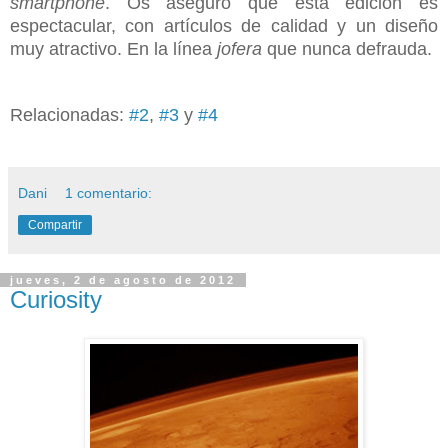
smartphone
. Os aseguro que esta edición es
espectacular, con artículos de calidad y un diseño
muy atractivo. En la línea
jofera
que nunca defrauda.
Relacionadas:
#2
,
#3
y
#4
Dani
1 comentario:
Compartir
jueves, 2 de agosto de 2012
Curiosity