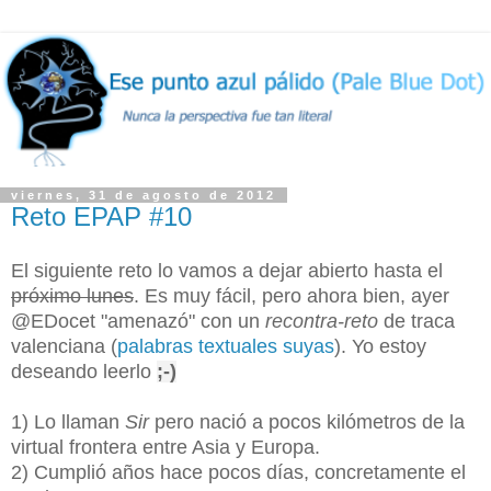
viernes, 31 de agosto de 2012
Reto EPAP #10
El siguiente reto lo vamos a dejar abierto hasta el
próximo lunes
. Es muy fácil, pero ahora bien, ayer
@EDocet "amenazó" con un
recontra-reto
de traca
valenciana (
palabras textuales suyas
). Yo estoy
deseando leerlo
;-)
1) Lo llaman
Sir
pero nació a pocos kilómetros de la
virtual frontera entre Asia y Europa.
2) Cumplió años hace pocos días, concretamente el