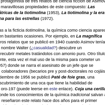
protagonista de tres relatos de ciencia ficción de Asimo
s maravillosas propiedades de este compuesto:
Las
tricas de la tiotimolina
(1953),
La tiotimolina y la era
na para las estrellas
(1972).
s a la ficticia
tiotimolina
, la química como ciencia apare
en bastantes ocasiones. Por ejemplo, en
La magnífica
eros relatos que se publicó en 1940 cuando Asimov tenía
 nombre Walter (
¿casualidad?
) descubre un
recubrir metales tratándolos con amonio puro. Otro títul
nte, esta vez el mal uso de la misma para cometer un
957) donde se narra el asesinato de un jefe que se
 colaboradores (becarios pre y post-doctorales no cojáis
iembre de 1956 se publicó
Paté de foie gras
, una
scubrimiento de una oca que tiene la habilidad de
n oro-197 (puede leerse en
este
enlace).
Coja una cerill
 donde los conocimientos de la química
tradicional
salvan 
+
reseñaron este relato hace dos años para el primer