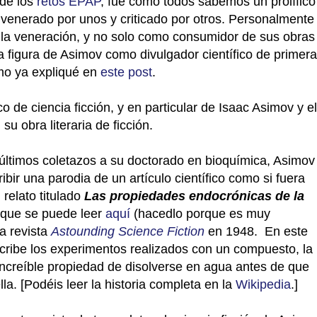
 de los
retos EPAP
, fue como todos sabemos un prolífico
y venerado por unos y criticado por otros. Personalmente
e la veneración, y no solo como consumidor de sus obras
la figura de Asimov como divulgador científico de primera
omo ya expliqué en
este post
.
de ciencia ficción, y en particular de Isaac Asimov y el
su obra literaria de ficción.
últimos coletazos a su doctorado en bioquímica, Asimov
ribir una parodia de un artículo científico como si fuera
 rela
to titulado
Las propiedades endocrónicas de la
que se puede leer
aquí
(hacedlo porque es muy
la revista
Astounding Science Fiction
en 1948.
En este
cribe los experimentos realizados con un compuesto, la
 increíble propiedad de disolverse en agua antes de que
la. [Podéis leer la historia completa en la
Wikipedia
.]