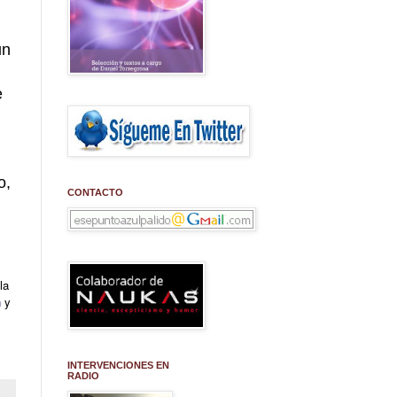
un
e
o,
CONTACTO
la
n
y
INTERVENCIONES EN
RADIO