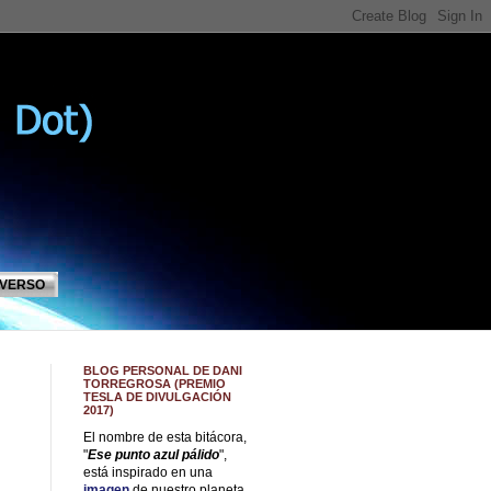
IVERSO
BLOG PERSONAL DE DANI
TORREGROSA (PREMIO
TESLA DE DIVULGACIÓN
2017)
El nombre de esta bitácora,
"
Ese punto azul pálido
",
está inspirado en una
imagen
de nuestro planeta