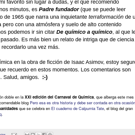
i favorito sin lugar a dudas, y el que recomiendo
nos minutos, es
Padre fundador
(que se puede leer
ato de 1965 que narra una inquietante
terraformación
de 
ra pero con una atmósfera y suelo de alto contenido
nos podemos ir si
n citar
De químico a químico
, al
q
ue l
pasado. Es más bien un relato de intriga que de ciencia
a recordarlo una vez más.
mica en la obra de ficción de Isaac Asimov, estoy segur
 que recuerdo en estos momentos. Los comentarios son
s. Salud, amigos.
:-)
ón doble en la
XXI edición del Carnaval de Química
, que alberga este mes 
ecomendable blog
Pero esa es otra historia y debe ser contada en otra ocasió
umanidades
que se celebra en
El cuaderno de Calpurnia Tate
, el blog del gran
q
.
rios