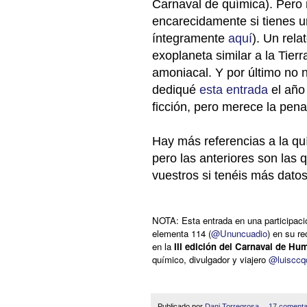
Carnaval de química). Pero m
encarecidamente si tienes u
íntegramente
aquí
). Un rel
exoplaneta similar a la Tier
amoniacal.
Y por último no 
dediqué
esta entrada
el año 
ficción, pero merece la pen
Hay más referencias a la quí
pero las anteriores son las
vuestros si tenéis más dato
NOTA: Esta entrada en una participaci
elementa 114 (
@Ununcuadio
) en su r
en la
III edición del Carnaval de H
químico, divulgador y viajero
@luisccq
Publicado por
Dani Torregrosa
17 comenta