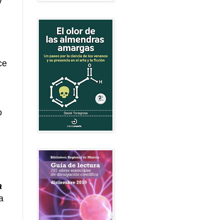
v
ce
o
a
a