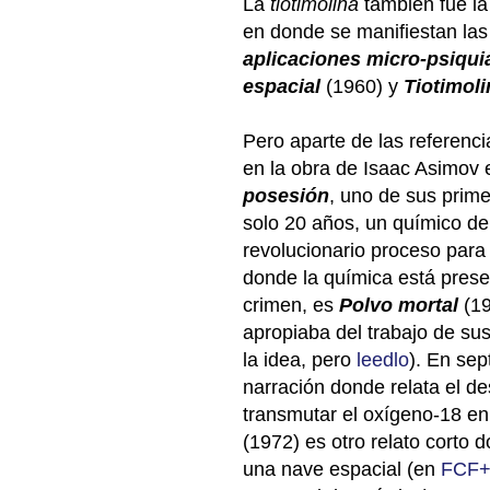
La
tiotimolina
también fue la 
en donde se manifiestan la
aplicaciones micro-psiquiá
espacial
(1960) y
Tiotimoli
Pero aparte de las referencia
en la obra de Isaac Asimov 
posesión
, uno de sus prim
solo 20 años, un químico de
revolucionario proceso para 
donde la química está prese
crimen, es
Polvo mortal
(1
apropiaba del trabajo de sus
la idea, pero
leedlo
)
.
En sept
narración donde relata el de
transmutar el oxígeno-18 e
(1972) es otro relato corto
una nave espacial (en
FCF