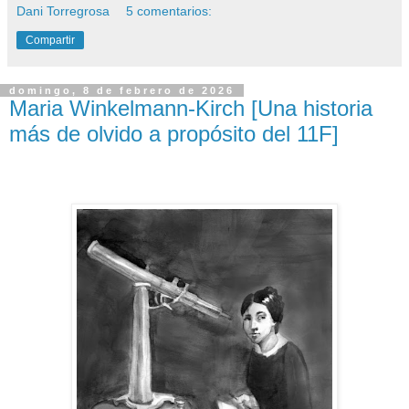
Dani Torregrosa
5 comentarios:
Compartir
domingo, 8 de febrero de 2026
Maria Winkelmann-Kirch [Una historia
más de olvido a propósito del 11F]