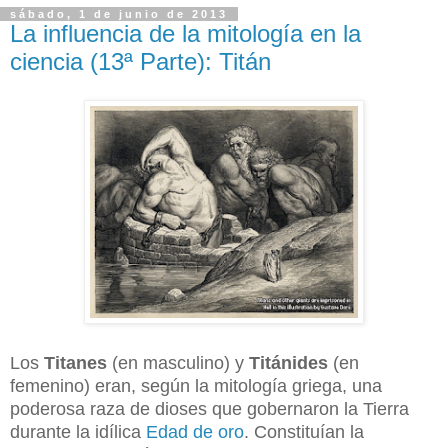
sábado, 1 de junio de 2013
La influencia de la mitología en la
ciencia (13ª Parte): Titán
Los
Titanes
(en masculino) y
Titánides
(en
femenino) eran, según la mitología griega, una
poderosa raza de dioses que gobernaron la Tierra
durante la idílica
Edad de oro
.
Constituían la