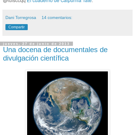
@luisccqq
El cuaderno de Calpurnia Tate
.
Dani Torregrosa
14 comentarios:
Compartir
jueves, 27 de junio de 2013
Una docena de documentales de
divulgación científica