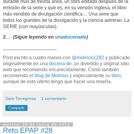
durante más de treinta años, un libro editado después de la
emisión de la serie y que es, en su versión inglesa, el libro
más vendido de divulgación científica… Una serie que
todos los grandes de la divulgación y la ciencia admiran. La
SERIE (con mayúsculas).
2.
...
(Sigue leyendo en
unadocenade
)
____________________
Post escrito a cuatro manos con
@molinos1282
y publicado
originalmente en
una docena de
, un divertido y original sitio
web que recomiendo encarecidamente. Como también
recomiendo
el blog de Molinos
y especialmente
su libro
,
aunque de esto último tengo que hacer una reseña.
Dani Torregrosa
1 comentario:
Compartir
martes, 25 de junio de 2013
Reto EPAP #28