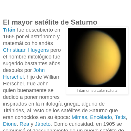
El mayor satélite de Saturno
Titán
fue
descubierto en
1665 por el astrónomo y
matemático holandés
Christiaan Huygens
pero
el nombre mitológico fue
sugerido bastantes años
después por
John
Herschel
, hijo de William
Herschel. Fue John
quien buenamente se
Titán en su color natural
dedicó a poner nombres
inspirados en la mitología griega, alguno de
Titánides, al resto de los satélites de Saturno que
eran conocidos en su época
:
Mimas
,
Encélado
,
Tetis
,
Dione
,
Rea
y
Jápeto
. Como curiosidad, en 1905 se
comunicó el descubrimiento de un nuevo satélite de