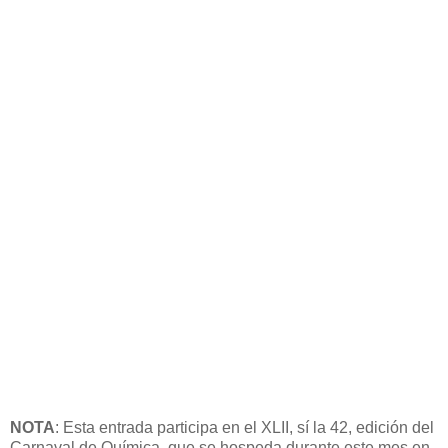
NOTA
: Esta entrada participa en el XLII, sí la 42, edición del
Carnaval de Química, que se hospeda durante este mes en