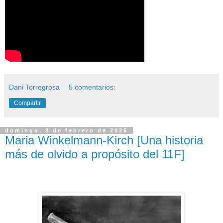
Dani Torregrosa
5 comentarios:
Compartir
domingo, 8 de febrero de 2026
Maria Winkelmann-Kirch [Una historia
más de olvido a propósito del 11F]