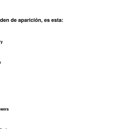
orden de aparición, es esta:
ry
w
owers