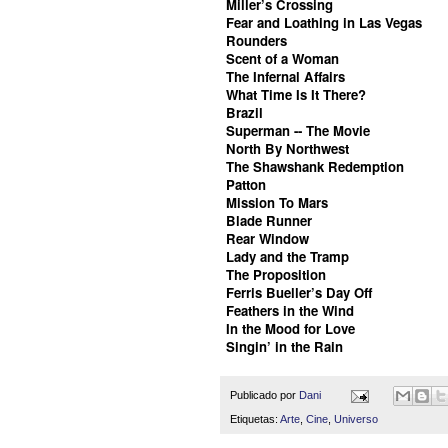
Miller’s Crossing
Fear and Loathing in Las Vegas
Rounders
Scent of a Woman
The Infernal Affairs
What Time Is It There?
Brazil
Superman -- The Movie
North By Northwest
The Shawshank Redemption
Patton
Mission To Mars
Blade Runner
Rear Window
Lady and the Tramp
The Proposition
Ferris Bueller’s Day Off
Feathers in the Wind
In the Mood for Love
Singin’ in the Rain
Publicado por
Dani
Etiquetas:
Arte
,
Cine
,
Universo