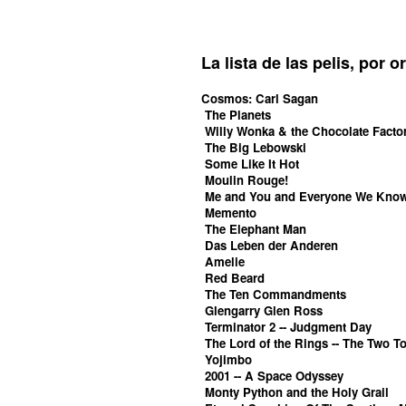
La lista de las pelis, por 
Cosmos: Carl Sagan
The Planets
Willy Wonka & the Chocolate Facto
The Big Lebowski
Some Like It Hot
Moulin Rouge!
Me and You and Everyone We Kno
Memento
The Elephant Man
Das Leben der Anderen
Amelie
Red Beard
The Ten Commandments
Glengarry Glen Ross
Terminator 2 -- Judgment Day
The Lord of the Rings -- The Two T
Yojimbo
2001 -- A Space Odyssey
Monty Python and the Holy Grail