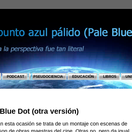
PODCAST
PSEUDOCIENCIA
EDUCACIÓN
LIBROS
UN
Blue Dot (otra versión)
n esta ocasión se trata de un montaje con escenas de
son de obras maestras del cine. Otras no, pero da igual.