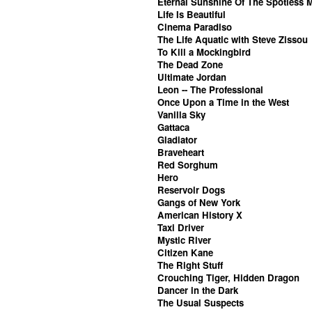
Eternal Sunshine Of The Spotless 
Life Is Beautiful
Cinema Paradiso
The Life Aquatic with Steve Zissou
To Kill a Mockingbird
The Dead Zone
Ultimate Jordan
Leon -- The Professional
Once Upon a Time in the West
Vanilla Sky
Gattaca
Gladiator
Braveheart
Red Sorghum
Hero
Reservoir Dogs
Gangs of New York
American History X
Taxi Driver
Mystic River
Citizen Kane
The Right Stuff
Crouching Tiger, Hidden Dragon
Dancer in the Dark
The Usual Suspects