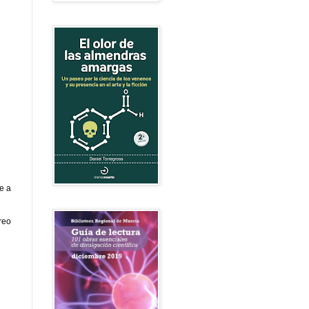
e a
reo