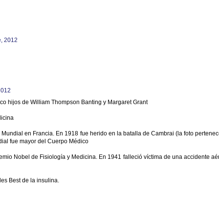
e, 2012
2012
nco hijos de William Thompson Banting y Margaret Grant
dicina
a Mundial en Francia. En 1918 fue herido en la batalla de Cambrai (la foto pertenec
ndial fue mayor del Cuerpo Médico
emio Nobel de Fisiología y Medicina. En 1941 falleció víctima de una accidente aé
es Best de la insulina.