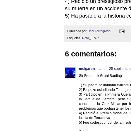
4) Recibió un prestigioso 
su muerte en un accidente d
5) Ha pasado a la historia
Publicado por
Dani Torregrosa
Etiquetas:
Reto_EPAP
6 comentarios:
moigaren
martes, 25 septiembr
Sir Frederick Grant Banting.
1) Su padre se llamaba William
2) Empezó estudiando Teología e
3) Participó en la Primera Guer
la Batalla de Cambrai, pero a
concedida la Cruz Militar por
problemas que podían tener los p
4) Recibió el Premio Nobel de Fi
la isla de Terranova.
5) Fue codescubridor de la insul