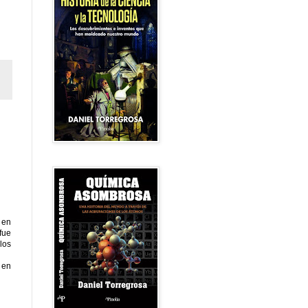
 en
fue
los
 en