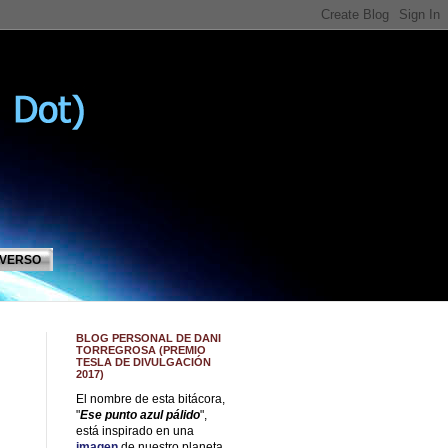
IVERSO
BLOG PERSONAL DE DANI
TORREGROSA (PREMIO
TESLA DE DIVULGACIÓN
2017)
El nombre de esta bitácora,
"
Ese punto azul pálido
",
está inspirado en una
imagen
de nuestro planeta