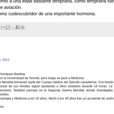
premio a una edad bastante temprana, como temprana fue
e aviación.
 como codescubridor de una importante hormona.
e, 2012
 Thompson Banting.
n la Universidad de Toronto, pero luego se pasó a Medicina.
ra Mundial formando parte del Cuerpo médico del Ejército canadiense. Fue herido
 pesar de sus heridas siguió ayudando a otros soldados durante 16 horas. Le 
 heroísmo. También paricipó en la Segunda Guerra Mundial, donde investigaba 
ilotos.
siología y Medicina a los 32 años. Murió a los 49 años tras un accidente de avión
ina.