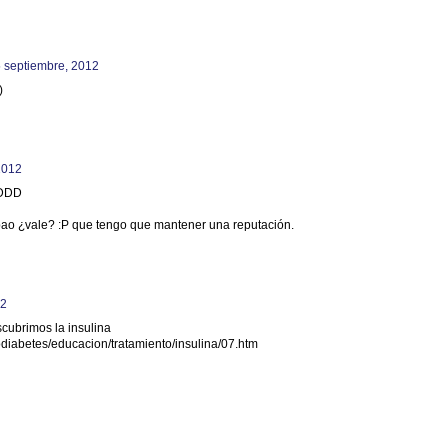
5 septiembre, 2012
)
2012
 :DDD
pao ¿vale? :P que tengo que mantener una reputación.
12
scubrimos la insulina
fodiabetes/educacion/tratamiento/insulina/07.htm