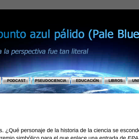
PODCAST
PSEUDOCIENCIA
EDUCACIÓN
LIBROS
UN
s. ¿Qué personaje de la historia de la ciencia se escond
[Premio simbólico para el que enlace una entrada de
EPA