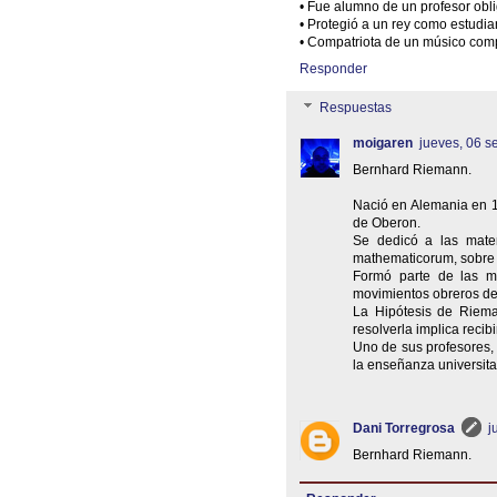
• Fue alumno de un profesor obl
• Protegió a un rey como estudia
• Compatriota de un músico comp
Responder
Respuestas
moigaren
jueves, 06 s
Bernhard Riemann.
Nació en Alemania en 1
de Oberon.
Se dedicó a las matem
mathematicorum, sobre
Formó parte de las mi
movimientos obreros de
La Hipótesis de Riema
resolverla implica recib
Uno de sus profesores, 
la enseñanza universitar
Dani Torregrosa
j
Bernhard Riemann.