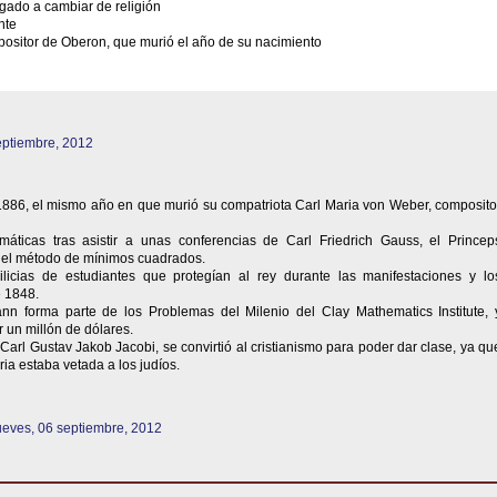
igado a cambiar de religión
nte
ositor de Oberon, que murió el año de su nacimiento
eptiembre, 2012
886, el mismo año en que murió su compatriota Carl Maria von Weber, composito
áticas tras asistir a unas conferencias de Carl Friedrich Gauss, el Princep
 el método de mínimos cuadrados.
licias de estudiantes que protegían al rey durante las manifestaciones y lo
 1848.
nn forma parte de los Problemas del Milenio del Clay Mathematics Institute, 
ir un millón de dólares.
Carl Gustav Jakob Jacobi, se convirtió al cristianismo para poder dar clase, ya qu
ia estaba vetada a los judíos.
ueves, 06 septiembre, 2012