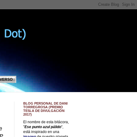
IVERSO
BLOG PERSONAL DE DANI
TORREGROSA (PREMIO
TESLA DE DIVULGACIÓN
2017)
El nombre de esta bitácora,
"
Ese punto azul pálido
",
e
está inspirado en una
P
imagen
de nuestro planeta