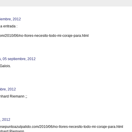
tiembre, 2012
a entrada :
om/2010/06/no-llores-necesito-todo-mi-coraje-para.html
s, 05 septiembre, 2012
 Galois.
mbre, 2012
rnhard Riemann ;;
e, 2012
w.esepuntoazulpalido.com/2010/06/no-llores-necesito-todo-mi-coraje-para.html
ernhard Riemann