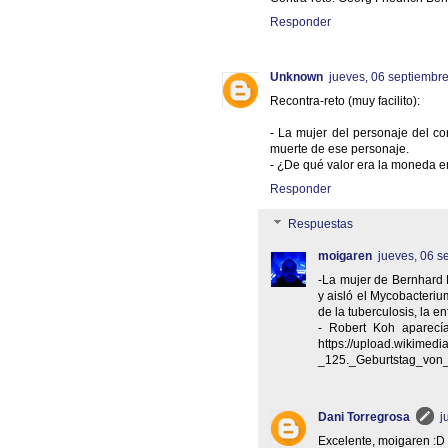
Responder
Unknown
jueves, 06 septiembr
Recontra-reto (muy facilito):
- La mujer del personaje del co
muerte de ese personaje.
- ¿De qué valor era la moneda e
Responder
Respuestas
moigaren
jueves, 06 s
-La mujer de Bernhard 
y aisló el Mycobacteriu
de la tuberculosis, la 
- Robert Koh aparecí
https://upload.wikime
_125._Geburtstag_von
Dani Torregrosa
j
Excelente, moigaren :D