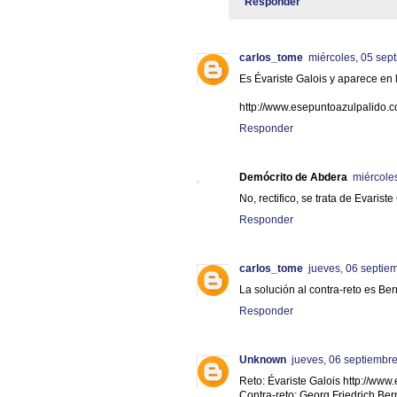
Responder
carlos_tome
miércoles, 05 sep
Es Évariste Galois y aparece en l
http://www.esepuntoazulpalido.c
Responder
Demócrito de Abdera
miércole
No, rectifico, se trata de Evariste
Responder
carlos_tome
jueves, 06 septie
La solución al contra-reto es Be
Responder
Unknown
jueves, 06 septiembr
Reto: Évariste Galois http://ww
Contra-reto: Georg Friedrich B