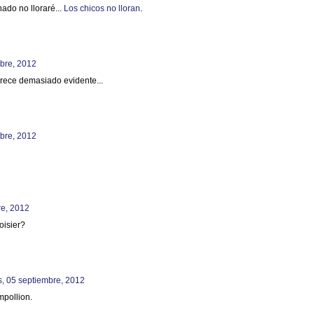
nado no lloraré...
Los chicos no lloran
.
mbre, 2012
rece demasiado evidente...
mbre, 2012
re, 2012
oisier?
s, 05 septiembre, 2012
pollion.