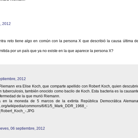
e, 2012
ntra reto tiene algo en común con la persona X que describió la causa última de
mitida por un país que ya no existe en la que aparece la persona X?
eptiembre, 2012
Riemann era Elise Koch, que comparte apellido con Robert Koch, quien descubri
m tuberculosis, también onocido como bacilo de Koch. Esta bacteria es la causant
enfermedad de la que murió Riemann.
a en la moneda de 5 marcos de la extinta República Democrática Alemana
dia.org/wikipedia/commons/6/61/5_Mark_DDR_1968_-
_Robert_Koch_-.JPG
ueves, 06 septiembre, 2012