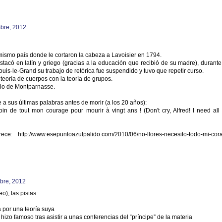
mbre, 2012
mismo país donde le cortaron la cabeza a Lavoisier en 1794.
stacó en latín y griego (gracias a la educación que recibió de su madre), durante
ouis-le-Grand su trabajo de retórica fue suspendido y tuvo que repetir curso.
 teoría de cuerpos con la teoría de grupos.
rio de Montparnasse.
e a sus últimas palabras antes de morir (a los 20 años):
soin de tout mon courage pour mourir à vingt ans ! (Don't cry, Alfred! I need all
 http://www.esepuntoazulpalido.com/2010/06/no-llores-necesito-todo-mi-cora
mbre, 2012
o), las pistas:
 por una teoría suya
o hizo famoso tras asistir a unas conferencias del “príncipe” de la materia