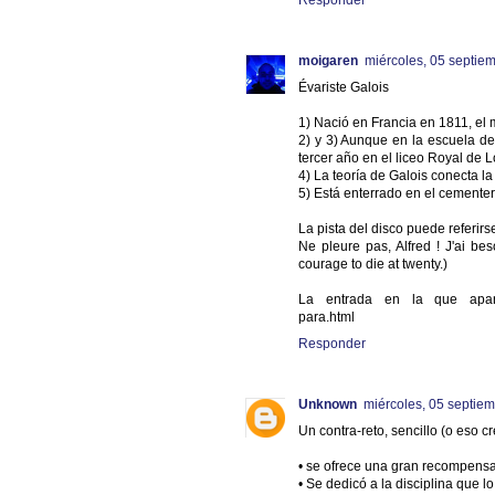
moigaren
miércoles, 05 septie
Évariste Galois
1) Nació en Francia en 1811, el 
2) y 3) Aunque en la escuela de
tercer año en el liceo Royal de L
4) La teoría de Galois conecta la
5) Está enterrado en el cemente
La pista del disco puede referirs
Ne pleure pas, Alfred ! J'ai be
courage to die at twenty.)
La entrada en la que aparece:
para.html
Responder
Unknown
miércoles, 05 septie
Un contra-reto, sencillo (o eso cre
• se ofrece una gran recompensa
• Se dedicó a la disciplina que l