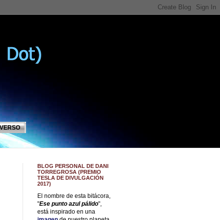
IVERSO
BLOG PERSONAL DE DANI
TORREGROSA (PREMIO
TESLA DE DIVULGACIÓN
2017)
El nombre de esta bitácora,
"
Ese punto azul pálido
",
está inspirado en una
imagen
de nuestro planeta