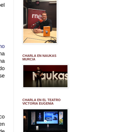
el
no
na
CHARLA EN NAUKAS
MURCIA
na
do
se
CHARLA EN EL TEATRO
VICTORIA EUGENIA
co
en
 de