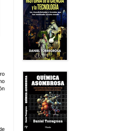
ro
no
ón
de