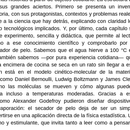
sus grandes aciertos. Primero se presenta un inven
oria, con sus protagonistas, contextos y problemas reale
 a la ciencia que hay detrás, explicando con claridad l
 o tecnológicos implicados. Y, por último, cada capítulo
 experimento, sencilla y didáctica, que permite al lect
o a ese conocimiento científico y comprobarlo por 
cador de pelo. Sabemos que el agua hierve a 100 °C 
 también sabemos —por pura experiencia cotidiana— q
encimera de cocina se seca en un rato sin llegar a e
ón está en el modelo cinético-molecular de la materi
os como Daniel Bernoulli, Ludwig Boltzmann y James Cle
ómo las moléculas se mueven y cómo algunas pued
da incluso a temperaturas moderadas. Gracias a e
como Alexander Godefroy pudieron diseñar dispositiv
vaporación: el secador de pelo deja de ser un simp
tirse en una aplicación directa de la física estadística.
o y estimulante, que invita tanto a leer como a pensar