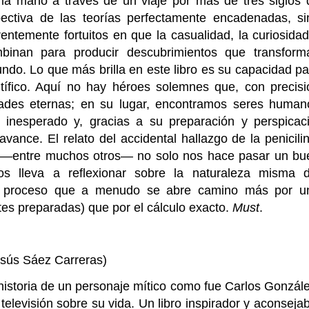
 la mano a través de un viaje por más de tres siglos 
pectiva de las teorías perfectamente encadenadas, si
temente fortuitos en que la casualidad, la curiosidad
inan para producir descubrimientos que transform
do. Lo que más brilla en este libro es su capacidad pa
entífico. Aquí no hay héroes solemnes que, con precisi
ades eternas; en su lugar, encontramos seres human
 inesperado y, gracias a su preparación y perspicaci
avance. El relato del accidental hallazgo de la penicili
ro —entre muchos otros— no solo nos hace pasar un bu
os lleva a reflexionar sobre la naturaleza misma d
 un proceso que a menudo se abre camino más por u
es preparadas) que por el cálculo exacto.
Must
.
sús Sáez Carreras)
 historia de un personaje mítico como fue Carlos Gonzále
elevisión sobre su vida. Un libro inspirador y aconsejab