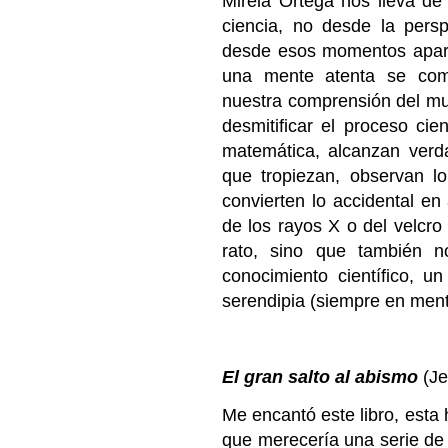
Mireia Ortega nos lleva de
ciencia, no desde la pers
desde esos momentos aparen
una mente atenta se comb
nuestra comprensión del mun
desmitificar el proceso ci
matemática, alcanzan verd
que tropiezan, observan lo
convierten lo accidental en 
de los rayos X o del velc
rato, sino que también n
conocimiento científico,
serendipia (siempre en ment
El gran salto al abismo
(Je
Me encantó este libro, esta
que merecería una serie de t