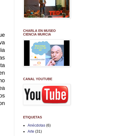
CHARLA EN MUSEO
ue
CIENCIA MURCIA
va
ia
as
ta
en
CANAL YOUTUBE
mo
tea
os
on
ETIQUETAS
Anécdotas
(6)
Arte
(31)