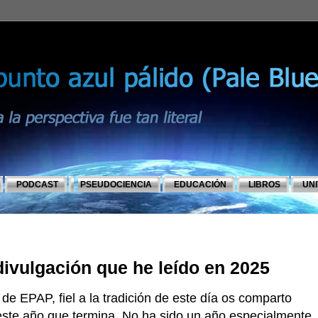
PODCAST
PSEUDOCIENCIA
EDUCACIÓN
LIBROS
UN
divulgación que he leído en 2025
e EPAP, fiel a la tradición de este día os comparto
este año que termina. No ha sido un año especialmente