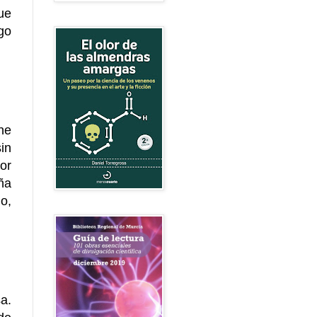
ue
go
ne
in
tor
ña
o,
a.