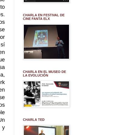
to
s.
CHARLA EN FESTIVAL DE
CINE FANTA ELX
os
 se
or
sí
en
ue
sa
CHARLA EN EL MUSEO DE
a,
LA EVOLUCIÓN
rk
en
se
os
le
 Un
CHARLA TED
 y