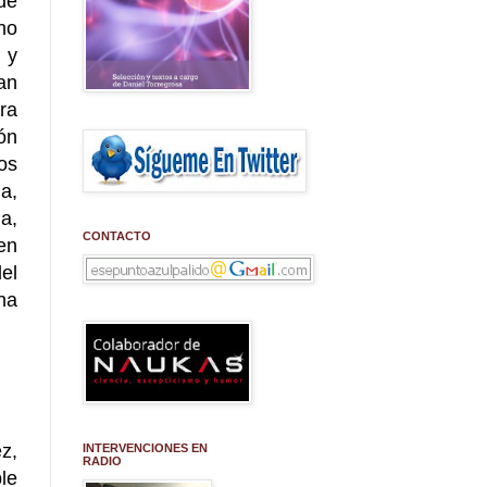
de
no
 y
an
ra
ón
os
a,
na,
CONTACTO
en
el
na
z,
INTERVENCIONES EN
RADIO
le