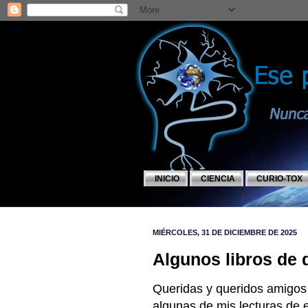
INICIO
CIENCIA
CURIO-TOX
MIÉRCOLES, 31 DE DICIEMBRE DE 2025
Algunos libros de 
Queridas y queridos amigos d
algunas de mis lecturas de 