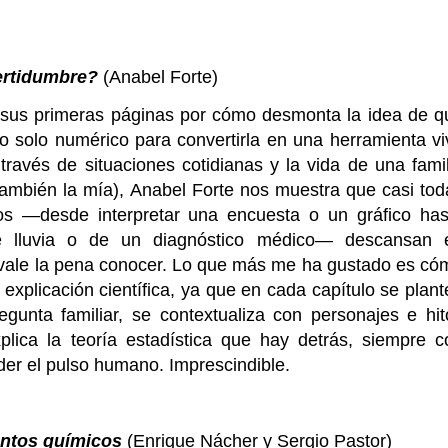
ertidumbre?
(Anabel Forte)
 sus primeras páginas por cómo desmonta la idea de q
o o solo numérico para convertirla en una herramienta vi
ravés de situaciones cotidianas y la vida de una famil
también la mía), Anabel Forte nos muestra que casi tod
s —desde interpretar una encuesta o un gráfico has
de lluvia o de un diagnóstico médico— descansan 
 vale la pena conocer. Lo que más me ha gustado es có
 explicación científica, ya que en cada capítulo se plan
gunta familiar, se contextualiza con personajes e hit
plica la teoría estadística que hay detrás, siempre c
erder el pulso humano. Imprescindible.
entos químicos
(Enrique Nácher y Sergio Pastor)