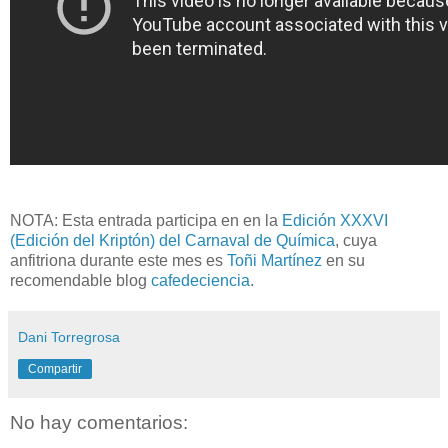
NOTA: Esta entrada participa en en la
Edición XXXVI
(Edición del Kriptón) del Carnaval de Química
, cuya
anfitriona durante este mes es
Toñi Martínez
en su
recomendable blog
cafedeciencia
.
Dani Torregrosa
Compartir
No hay comentarios: