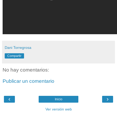
Dani Torregrosa
Compartir
No hay comentarios:
Publicar un comentario
‹
›
Inicio
Ver versión web