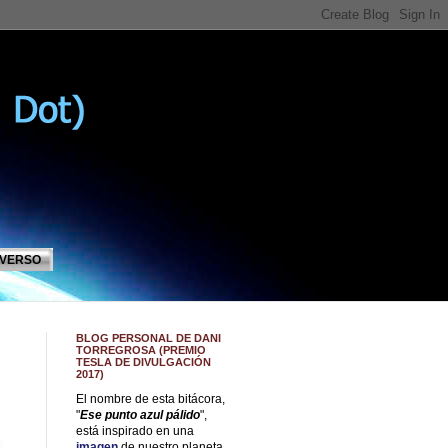
IVERSO
BLOG PERSONAL DE DANI
TORREGROSA (PREMIO
TESLA DE DIVULGACIÓN
2017)
El nombre de esta bitácora,
"
Ese punto azul pálido
",
está inspirado en una
imagen
de nuestro planeta