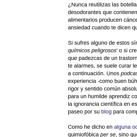
¿Nunca reutilizas las botel
desodorantes que contienen
alimentarios producen cánc
ansiedad cuando te dicen q
Si sufres alguno de estos sí
químicos peligrosos
' o si c
que padezcas de un trasto
te alarmes, se suele curar
a continuación. Unos
podca
experiencia -como buen búh
rigor y sentido común absol
para un humilde aprendiz co
la ignorancia científica en 
paseo por su
blog
para comp
Como he dicho en
alguna o
quimiofóbica
per se
, sino q