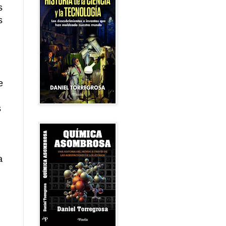
s
s
e
s
a