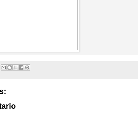
s:
tario