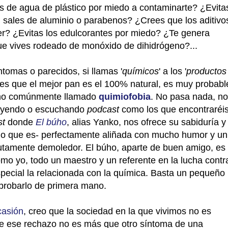
las de agua de plástico por miedo a contaminarte? ¿Evita
 sales de aluminio o parabenos? ¿Crees que los aditivo
er? ¿Evitas los edulcorantes por miedo? ¿Te genera
ue vives rodeado de monóxido de dihidrógeno?...
ntomas o parecidos, si llamas '
químicos
' a los '
productos
rees que el mejor pan es el 100% natural, es muy probabl
rno comúnmente llamado
quimiofobia
. No pasa nada, no
 leyendo o escuchando
podcast
como los que encontraréi
st
donde
El búho
, alias Yanko, nos ofrece su sabiduría y
o que es- perfectamente aliñada con mucho humor y un
utamente demoledor. El búho, aparte de buen amigo, es
mo yo, todo un maestro y un referente en la lucha contr
especial la relacionada con la química. Basta un pequeño
robarlo de primera mano.
casión
, creo que la sociedad en la que vivimos no es
ue ese rechazo no es más que otro síntoma de una