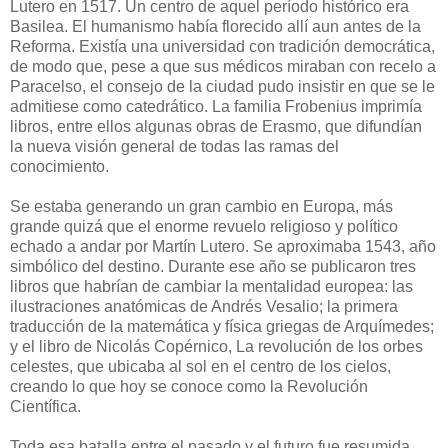
Lutero en 1517. Un centro de aquel período histórico era
Basilea. El humanismo había florecido allí aun antes de la
Reforma. Existía una universidad con tradición democrática,
de modo que, pese a que sus médicos miraban con recelo a
Paracelso, el consejo de la ciudad pudo insistir en que se le
admitiese como catedrático. La familia Frobenius imprimía
libros, entre ellos algunas obras de Erasmo, que difundían
la nueva visión general de todas las ramas del
conocimiento.
Se estaba generando un gran cambio en Europa, más
grande quizá que el enorme revuelo religioso y político
echado a andar por Martín Lutero. Se aproximaba 1543, año
simbólico del destino. Durante ese año se publicaron tres
libros que habrían de cambiar la mentalidad europea: las
ilustraciones anatómicas de Andrés Vesalio; la primera
traducción de la matemática y física griegas de Arquímedes;
y el libro de Nicolás Copérnico, La revolución de los orbes
celestes, que ubicaba al sol en el centro de los cielos,
creando lo que hoy se conoce como la Revolución
Científica.
Toda esa batalla entre el pasado y el futuro fue resumida