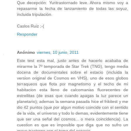
Que decepción: Yuritrastornado leve. Ahora mismo voy a
repasarme la fecha de lanzamiento de todas las soyuz,
incluida tripulación.
Caslos Ruiz ;-(
Responder
Anónimo
viernes, 10 junio, 2011
Este test esta mal, justo antes de hacerlo acababa de
mirarme la 7º temporada de Star Trek (TNG), tengo media
docena de documentales sobre el estacio (incluida la
version original de Cosmos en VHS), uno de esos globos
terraqueos que flota por magnetismo y el techo de mi
habitacion esta lleno de calcomanias fluorecentes de
estrellitas (de esas que cuando apagas la luz parece un
planetario); ademas la semana pasada hice el frikitest y me
dio 42 puntos (que por algun motivo coincide con el sentido
de la vida, el universo y todo lo demas, evidentemente tiene
que ser una señal del cosmos... o mera coincidencia). La
cuestion es que es imposible que diga que no sufro un
grave trastorno con el tema del espacio...