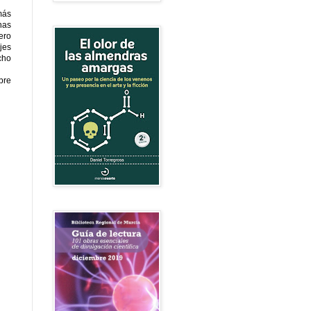
más
nas
ero
jes
cho
bre