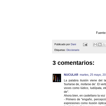
Fuente: http://illusionc
Publicado por
Dani
Etiquetas:
Diccionario
3 comentarios:
NUCULAR
martes, 25 mayo, 2
La palabra ilusión viene del la
'burlarse de, mofarse de'. El ver
voces como lúdico, ludópata, etc
de".
Ahora bien, en castellano la voz
- Primero de "engaño, percepción
expresiones como ilusión óptica,