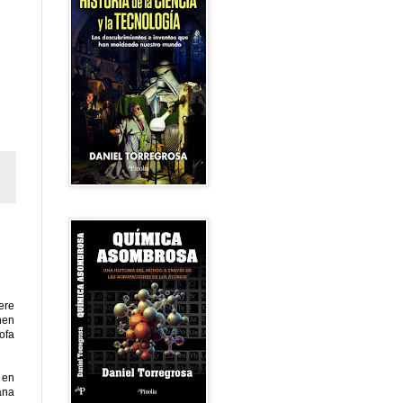
ere
enen
ofa
 en
ana