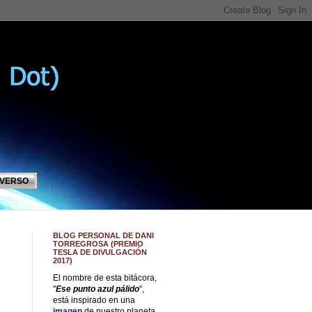
IVERSO
BLOG PERSONAL DE DANI
TORREGROSA (PREMIO
TESLA DE DIVULGACIÓN
2017)
El nombre de esta bitácora,
"
Ese punto azul pálido
",
está inspirado en una
imagen
de nuestro planeta