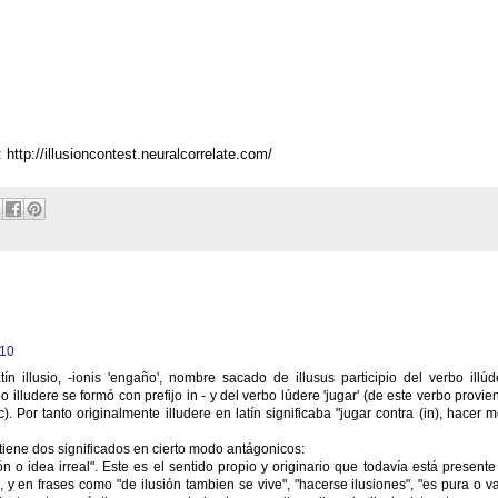
ontest.neuralcorrelate.com/
010
tín illusio, -ionis 'engaño', nombre sacado de illusus participio del verbo illúd
bo illudere se formó con prefijo in - y del verbo lúdere 'jugar' (de este verbo provi
). Por tanto originalmente illudere en latín significaba "jugar contra (in), hacer m
 tiene dos significados en cierto modo antágonicos:
 o idea irreal". Este es el sentido propio y originario que todavía está presente
 y en frases como "de ilusión tambien se vive", "hacerse ilusiones", "es pura o v