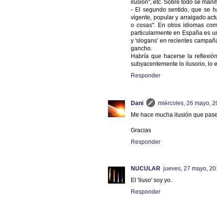
ilusión", etc. Sobre todo se manif
- El segundo sentido, que se h
vigente, popular y arraigado ac
o cosas". En otros idiomas com
particularmente en España es un
y 'slogans' en recientes campaña
gancho.
Habría que hacerse la reflexió
subyacentemente lo ilusorio, lo
Responder
Dani
miércoles, 26 mayo, 
Me hace mucha ilusión que pases
Gracias
Responder
NUCULAR
jueves, 27 mayo, 2
El 'iluso' soy yo.
Responder