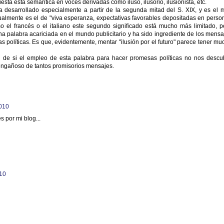
iesta esta semántica en voces derivadas como iluso, ilusorio, ilusionista, etc.
a desarrollado especialmente a partir de la segunda mitad del S. XIX, y es el 
tualmente es el de "viva esperanza, expectativas favorables depositadas en perso
o el francés o el italiano este segundo significado está mucho más limitado, p
a palabra acariciada en el mundo publicitario y ha sido ingrediente de los mensa
s políticas. Es que, evidentemente, mentar "ilusión por el futuro" parece tener mu
n de si el empleo de esta palabra para hacer promesas políticas no nos descu
 engañoso de tantos promisorios mensajes.
2010
 por mi blog...
010