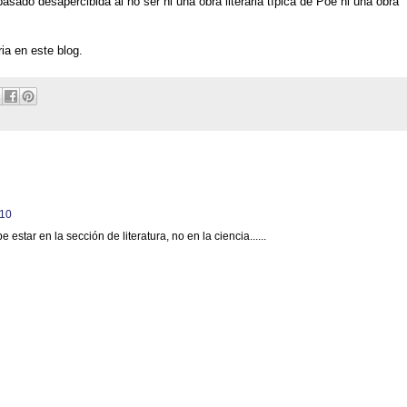
pasado desapercibida al no ser ni una obra literaria típica de Poe ni una obra
ia en este blog.
010
 estar en la sección de literatura, no en la ciencia......