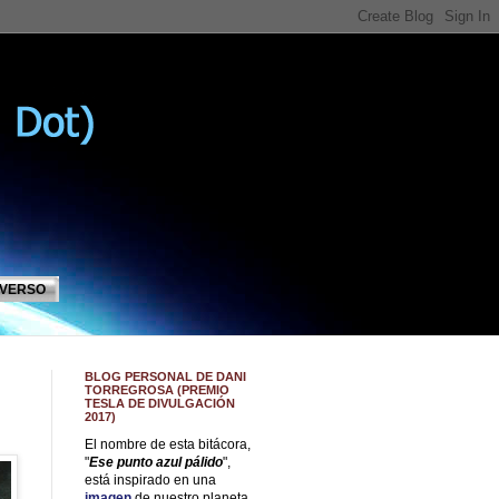
IVERSO
BLOG PERSONAL DE DANI
TORREGROSA (PREMIO
TESLA DE DIVULGACIÓN
2017)
El nombre de esta bitácora,
"
Ese punto azul pálido
",
está inspirado en una
imagen
de nuestro planeta