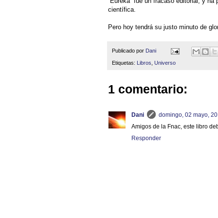
“Eureka” fue un fracaso editorial, y ha 
científica.
Pero hoy tendrá su justo minuto de glor
Publicado por
Dani
Etiquetas:
Libros
,
Universo
1 comentario:
Dani
domingo, 02 mayo, 2
Amigos de la Fnac, este libro debe
Responder