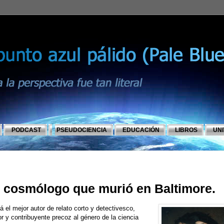
PODCAST
PSEUDOCIENCIA
EDUCACIÓN
LIBROS
UN
l cosmólogo que murió en Baltimore.
el mejor autor de relato corto y detectivesco,
or y contribuyente precoz al género de la ciencia