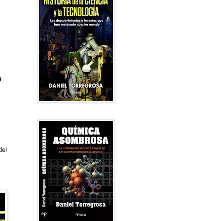
u
del