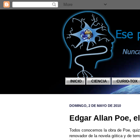
INICIO
CIENCIA
CURIO-TOX
DOMINGO, 2 DE MAYO DE 2010
Edgar Allan Poe, e
Todos conocemos la obra de Poe, quizá 
renovador de la novela gótica y de terr