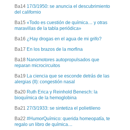
Ba14
17/3/1950: se anuncia el descubrimiento
del californio
Ba15
«Todo es cuestión de química… y otras
maravillas de la tabla periódica»
Ba16
¿Hay drogas en el agua de mi grifo?
Ba17
En los brazos de la morfina
Ba18
Nanomotores autopropulsados que
reparan microcircuitos
Ba19
La ciencia que se esconde detrás de las
alergias (II): congestión nasal
Ba20
Ruth Erica y Reinhold Benesch: la
bioquímica de la hemoglobina
Ba21
27/3/1933: se sintetiza el polietileno
Ba22
#HumorQuímico: querida homeopatía, te
regalo un libro de química…