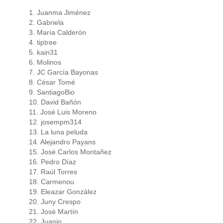
1. Juanma Jiménez
2. Gabriela
3. María Calderón
4. tiptree
5. kain31
6. Molinos
7. JC García Bayonas
8. César Tomé
9. SantiagoBio
10. David Bañón
11. José Luis Moreno
12. josempm314
13. La luna peluda
14. Alejandro Payans
15. José Carlos Montañez
16. Pedro Díaz
17. Raúl Torres
18. Carmenou
19. Eleazar González
20. Juny Crespo
21. José Martín
22. Juanjo